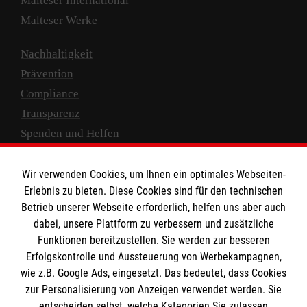
Malteser International
Malteser Werke
Nachhaltigkeit
Prävention
Compliance
Transparenz
Spenden und Helfen
Spendenkonto
Wir verwenden Cookies, um Ihnen ein optimales Webseiten-
Empfänger: Malteser Hilfsdienst e.V.
Erlebnis zu bieten. Diese Cookies sind für den technischen
Betrieb unserer Webseite erforderlich, helfen uns aber auch
IBAN: DE10 3706 0120 1201 2000 12
dabei, unsere Plattform zu verbessern und zusätzliche
BIC: GENODED 1PA7
Funktionen bereitzustellen. Sie werden zur besseren
Erfolgskontrolle und Aussteuerung von Werbekampagnen,
wie z.B. Google Ads, eingesetzt. Das bedeutet, dass Cookies
zur Personalisierung von Anzeigen verwendet werden. Sie
entscheiden selbst, welche Kategorien Sie zulassen