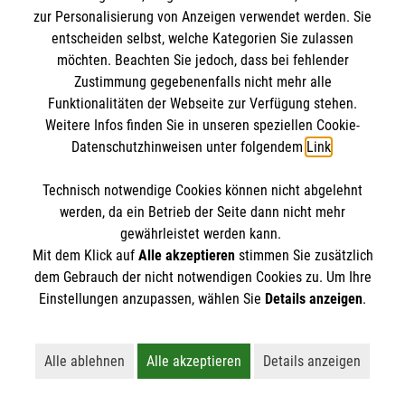
BIC: GENODED 1PA7
zur Personalisierung von Anzeigen verwendet werden. Sie
entscheiden selbst, welche Kategorien Sie zulassen
möchten. Beachten Sie jedoch, dass bei fehlender
Zustimmung gegebenenfalls nicht mehr alle
Funktionalitäten der Webseite zur Verfügung stehen.
Weitere Infos finden Sie in unseren speziellen Cookie-
Datenschutzhinweisen unter folgendem
Link
.
Technisch notwendige Cookies können nicht abgelehnt
Newsletter abonnieren
werden, da ein Betrieb der Seite dann nicht mehr
gewährleistet werden kann.
Mit dem Klick auf
Alle akzeptieren
stimmen Sie zusätzlich
Cookies verwalten
|
AGB
|
Impressum
|
Datenschutz
|
dem Gebrauch der nicht notwendigen Cookies zu. Um Ihre
Barrierefreiheit
|
Kontakt
|
Sharepoint
|
Mediathek
Einstellungen anzupassen, wählen Sie
Details anzeigen
.
Alle ablehnen
Alle akzeptieren
Details anzeigen
Lehnt alle nicht-essentiellen Cookies ab
Akzeptiert alle Cookies einschließl
Öffnet detaillie