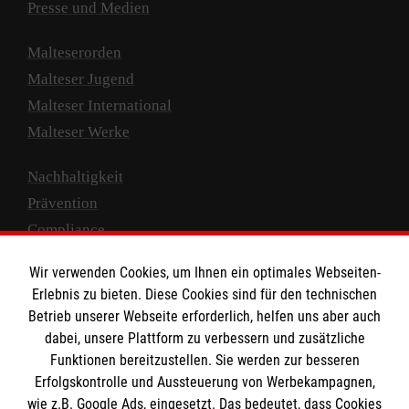
Presse und Medien
Malteserorden
Malteser Jugend
Malteser International
Malteser Werke
Nachhaltigkeit
Prävention
Compliance
Transparenz
Wir verwenden Cookies, um Ihnen ein optimales Webseiten-
Spenden und Helfen
Erlebnis zu bieten. Diese Cookies sind für den technischen
Betrieb unserer Webseite erforderlich, helfen uns aber auch
Spendenkonto
dabei, unsere Plattform zu verbessern und zusätzliche
Empfänger: Malteser Hilfsdienst e.V.
Funktionen bereitzustellen. Sie werden zur besseren
Erfolgskontrolle und Aussteuerung von Werbekampagnen,
IBAN: DE10 3706 0120 1201 2000 12
wie z.B. Google Ads, eingesetzt. Das bedeutet, dass Cookies