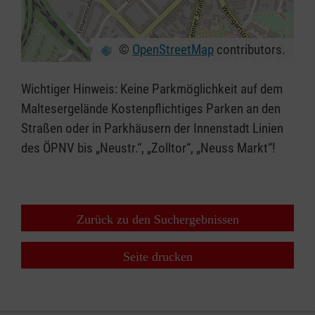
©
OpenStreetMap
contributors.
+
−
Wichtiger Hinweis: Keine Parkmöglichkeit auf dem
⇧
Maltesergelände Kostenpflichtiges Parken an den
Straßen oder in Parkhäusern der Innenstadt Linien
des ÖPNV bis „Neustr.“, „Zolltor“, „Neuss Markt“!
Zurück zu den Suchergebnissen
Seite drucken