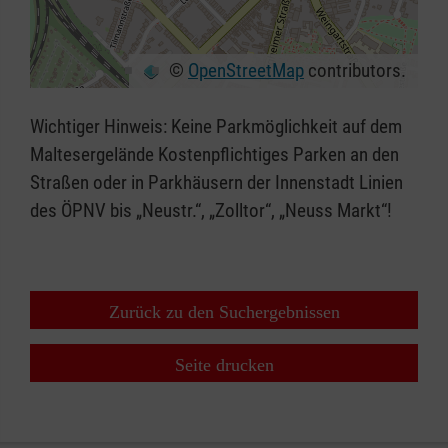
©
OpenStreetMap
contributors.
+
−
Wichtiger Hinweis: Keine Parkmöglichkeit auf dem
⇧
Maltesergelände Kostenpflichtiges Parken an den
Straßen oder in Parkhäusern der Innenstadt Linien
des ÖPNV bis „Neustr.“, „Zolltor“, „Neuss Markt“!
Zurück zu den Suchergebnissen
Seite drucken