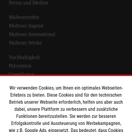
Presse und Medien
Malteserorden
Malteser Jugend
Malteser International
Malteser Werke
Nachhaltigkeit
Prävention
Compliance
Transparenz
Wir verwenden Cookies, um Ihnen ein optimales Webseiten-
Spenden und Helfen
Erlebnis zu bieten. Diese Cookies sind für den technischen
Betrieb unserer Webseite erforderlich, helfen uns aber auch
Spendenkonto
dabei, unsere Plattform zu verbessern und zusätzliche
Empfänger: Malteser Hilfsdienst e.V.
Funktionen bereitzustellen. Sie werden zur besseren
Erfolgskontrolle und Aussteuerung von Werbekampagnen,
IBAN: DE10 3706 0120 1201 2000 12
wie z.B. Google Ads, eingesetzt. Das bedeutet, dass Cookies