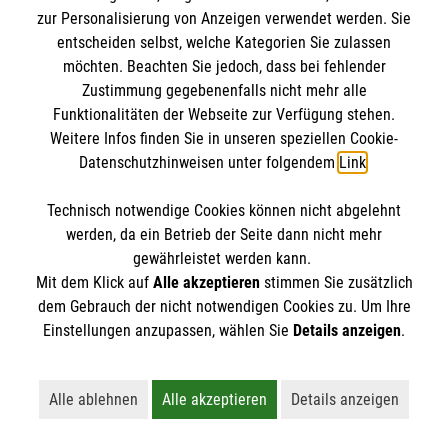
BIC: GENODED 1PA7
zur Personalisierung von Anzeigen verwendet werden. Sie
entscheiden selbst, welche Kategorien Sie zulassen
möchten. Beachten Sie jedoch, dass bei fehlender
Zustimmung gegebenenfalls nicht mehr alle
Funktionalitäten der Webseite zur Verfügung stehen.
Weitere Infos finden Sie in unseren speziellen Cookie-
Datenschutzhinweisen unter folgendem
Link
.
Technisch notwendige Cookies können nicht abgelehnt
Newsletter abonnieren
werden, da ein Betrieb der Seite dann nicht mehr
gewährleistet werden kann.
Mit dem Klick auf
Alle akzeptieren
stimmen Sie zusätzlich
Cookies verwalten
|
AGB
|
Impressum
|
Datenschutz
|
dem Gebrauch der nicht notwendigen Cookies zu. Um Ihre
Barrierefreiheit
|
Kontakt
|
Sharepoint
|
Mediathek
Einstellungen anzupassen, wählen Sie
Details anzeigen
.
Alle ablehnen
Alle akzeptieren
Details anzeigen
Lehnt alle nicht-essentiellen Cookies ab
Akzeptiert alle Cookies einschließl
Öffnet detaillie