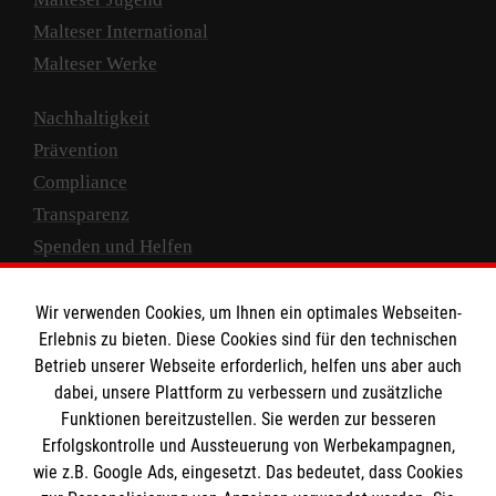
Malteser International
Malteser Werke
Nachhaltigkeit
Prävention
Compliance
Transparenz
Spenden und Helfen
Spendenkonto
Wir verwenden Cookies, um Ihnen ein optimales Webseiten-
Empfänger: Malteser Hilfsdienst e.V.
Erlebnis zu bieten. Diese Cookies sind für den technischen
Betrieb unserer Webseite erforderlich, helfen uns aber auch
IBAN: DE10 3706 0120 1201 2000 12
dabei, unsere Plattform zu verbessern und zusätzliche
BIC: GENODED 1PA7
Funktionen bereitzustellen. Sie werden zur besseren
Erfolgskontrolle und Aussteuerung von Werbekampagnen,
wie z.B. Google Ads, eingesetzt. Das bedeutet, dass Cookies