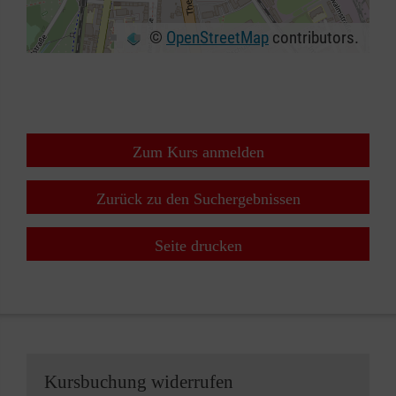
©
OpenStreetMap
contributors.
+
−
⇧
Zum Kurs anmelden
Zurück zu den Suchergebnissen
Seite drucken
Kursbuchung widerrufen