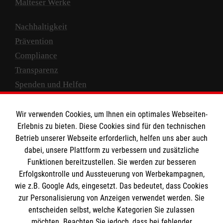
Malteser Werke
Nachhaltigkeit
Prävention
Compliance
Transparenz
Spenden und Helfen
Spendenkonto
Wir verwenden Cookies, um Ihnen ein optimales Webseiten-
Empfänger: Malteser Hilfsdienst e.V.
Erlebnis zu bieten. Diese Cookies sind für den technischen
Betrieb unserer Webseite erforderlich, helfen uns aber auch
IBAN: DE10 3706 0120 1201 2000 12
dabei, unsere Plattform zu verbessern und zusätzliche
BIC: GENODED 1PA7
Funktionen bereitzustellen. Sie werden zur besseren
Erfolgskontrolle und Aussteuerung von Werbekampagnen,
wie z.B. Google Ads, eingesetzt. Das bedeutet, dass Cookies
zur Personalisierung von Anzeigen verwendet werden. Sie
entscheiden selbst, welche Kategorien Sie zulassen
möchten. Beachten Sie jedoch, dass bei fehlender