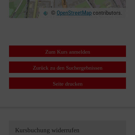
©
OpenStreetMap
contributors.
+
−
⇧
Zum Kurs anmelden
Zurück zu den Suchergebnissen
Seite drucken
Kursbuchung widerrufen