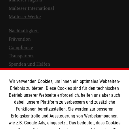
Malteser International
Malteser Werke
Nachhaltigkeit
Prävention
Compliance
Transparenz
Spenden und Helfen
Spendenkonto
Wir verwenden Cookies, um Ihnen ein optimales Webseiten-
Empfänger: Malteser Hilfsdienst e.V.
Erlebnis zu bieten. Diese Cookies sind für den technischen
Betrieb unserer Webseite erforderlich, helfen uns aber auch
IBAN: DE10 3706 0120 1201 2000 12
dabei, unsere Plattform zu verbessern und zusätzliche
BIC: GENODED 1PA7
Funktionen bereitzustellen. Sie werden zur besseren
Erfolgskontrolle und Aussteuerung von Werbekampagnen,
wie z.B. Google Ads, eingesetzt. Das bedeutet, dass Cookies