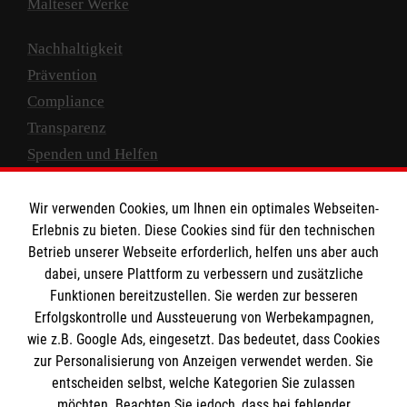
Malteser Werke
Nachhaltigkeit
Prävention
Compliance
Transparenz
Spenden und Helfen
Spendenkonto
Wir verwenden Cookies, um Ihnen ein optimales Webseiten-
Empfänger: Malteser Hilfsdienst e.V.
Erlebnis zu bieten. Diese Cookies sind für den technischen
Betrieb unserer Webseite erforderlich, helfen uns aber auch
IBAN: DE10 3706 0120 1201 2000 12
dabei, unsere Plattform zu verbessern und zusätzliche
BIC: GENODED 1PA7
Funktionen bereitzustellen. Sie werden zur besseren
Erfolgskontrolle und Aussteuerung von Werbekampagnen,
wie z.B. Google Ads, eingesetzt. Das bedeutet, dass Cookies
zur Personalisierung von Anzeigen verwendet werden. Sie
entscheiden selbst, welche Kategorien Sie zulassen
möchten. Beachten Sie jedoch, dass bei fehlender