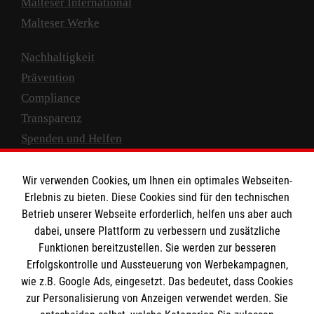
Malteser International
Malteser Werke
Nachhaltigkeit
Prävention
Compliance
Transparenz
Spenden und Helfen
Spendenkonto
Wir verwenden Cookies, um Ihnen ein optimales Webseiten-
Empfänger: Malteser Hilfsdienst e.V.
Erlebnis zu bieten. Diese Cookies sind für den technischen
Betrieb unserer Webseite erforderlich, helfen uns aber auch
IBAN: DE10 3706 0120 1201 2000 12
dabei, unsere Plattform zu verbessern und zusätzliche
BIC: GENODED 1PA7
Funktionen bereitzustellen. Sie werden zur besseren
Erfolgskontrolle und Aussteuerung von Werbekampagnen,
wie z.B. Google Ads, eingesetzt. Das bedeutet, dass Cookies
zur Personalisierung von Anzeigen verwendet werden. Sie