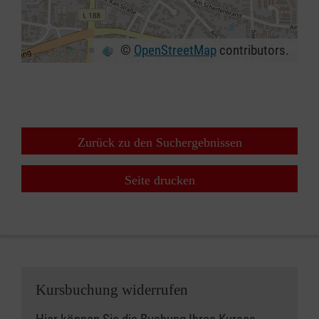
©
OpenStreetMap
contributors.
+
−
⇧
Zurück zu den Suchergebnissen
Seite drucken
Kursbuchung widerrufen