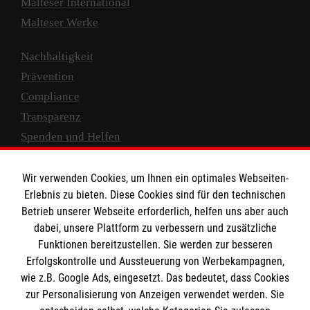
Malteser International
Malteser Werke
Nachhaltigkeit
Prävention
Compliance
Transparenz
Spenden und Helfen
Spendenkonto
Wir verwenden Cookies, um Ihnen ein optimales Webseiten-
Empfänger: Malteser Hilfsdienst e.V.
Erlebnis zu bieten. Diese Cookies sind für den technischen
Betrieb unserer Webseite erforderlich, helfen uns aber auch
IBAN: DE10 3706 0120 1201 2000 12
dabei, unsere Plattform zu verbessern und zusätzliche
BIC: GENODED 1PA7
Funktionen bereitzustellen. Sie werden zur besseren
Erfolgskontrolle und Aussteuerung von Werbekampagnen,
wie z.B. Google Ads, eingesetzt. Das bedeutet, dass Cookies
zur Personalisierung von Anzeigen verwendet werden. Sie