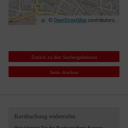
©
OpenStreetMap
contributors.
+
−
⇧
Zurück zu den Suchergebnissen
Seite drucken
Kursbuchung widerrufen