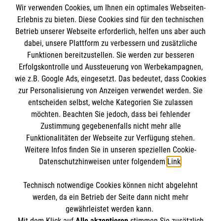
Spendenkonto
Wir verwenden Cookies, um Ihnen ein optimales Webseiten-
Empfänger: Malteser Hilfsdienst e.V.
Erlebnis zu bieten. Diese Cookies sind für den technischen
Betrieb unserer Webseite erforderlich, helfen uns aber auch
IBAN: DE10 3706 0120 1201 2000 12
dabei, unsere Plattform zu verbessern und zusätzliche
BIC: GENODED 1PA7
Funktionen bereitzustellen. Sie werden zur besseren
Erfolgskontrolle und Aussteuerung von Werbekampagnen,
wie z.B. Google Ads, eingesetzt. Das bedeutet, dass Cookies
zur Personalisierung von Anzeigen verwendet werden. Sie
entscheiden selbst, welche Kategorien Sie zulassen
möchten. Beachten Sie jedoch, dass bei fehlender
Zustimmung gegebenenfalls nicht mehr alle
Funktionalitäten der Webseite zur Verfügung stehen.
Weitere Infos finden Sie in unseren speziellen Cookie-
Newsletter abonnieren
Datenschutzhinweisen unter folgendem
Link
.
Technisch notwendige Cookies können nicht abgelehnt
Cookies verwalten
|
AGB
|
Impressum
|
Datenschutz
|
werden, da ein Betrieb der Seite dann nicht mehr
Barrierefreiheit
|
Kontakt
|
Sharepoint
|
Mediathek
gewährleistet werden kann.
Mit dem Klick auf
Alle akzeptieren
stimmen Sie zusätzlich