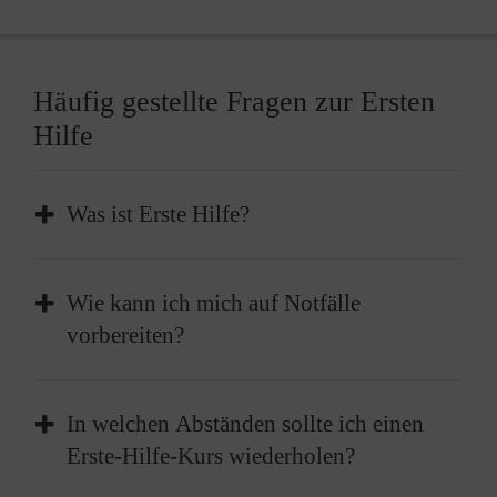
Häufig gestellte Fragen zur Ersten
Hilfe
Was ist Erste Hilfe?
Erste Hilfe ist die sofortige und
Wie kann ich mich auf Notfälle
vorübergehende Hilfe, die bei plötzlichen
vorbereiten?
Erkrankungen oder Verletzungen geleistet
wird, um lebenswichtige Funktionen zu
Absolvieren Sie einen Erste-Hilfe-Kurs und
erhalten oder bis professionelle medizinische
In welchen Abständen sollte ich einen
frischen diesen im besten Fall alle zwei Jahre
Hilfe eintrifft.
Erste-Hilfe-Kurs wiederholen?
auf. Außerdem sollten Sie einen gut