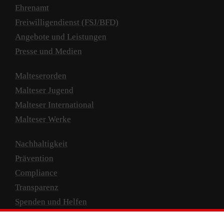
Ehrenamt
Freiwilligendienst (FSJ/BFD)
Angebote und Leistungen
Presse und Medien
Malteserorden
Malteser Jugend
Malteser International
Malteser Werke
Nachhaltigkeit
Prävention
Compliance
Transparenz
Spenden und Helfen