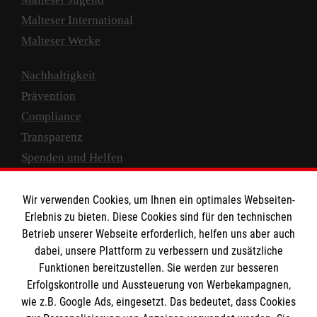
Malteser International
Malteser Werke
Nachhaltigkeit
Prävention
Compliance
Transparenz
Spenden und Helfen
Spendenkonto
Wir verwenden Cookies, um Ihnen ein optimales Webseiten-
Empfänger: Malteser Hilfsdienst e.V.
Erlebnis zu bieten. Diese Cookies sind für den technischen
Betrieb unserer Webseite erforderlich, helfen uns aber auch
IBAN: DE10 3706 0120 1201 2000 12
dabei, unsere Plattform zu verbessern und zusätzliche
BIC: GENODED 1PA7
Funktionen bereitzustellen. Sie werden zur besseren
Erfolgskontrolle und Aussteuerung von Werbekampagnen,
wie z.B. Google Ads, eingesetzt. Das bedeutet, dass Cookies