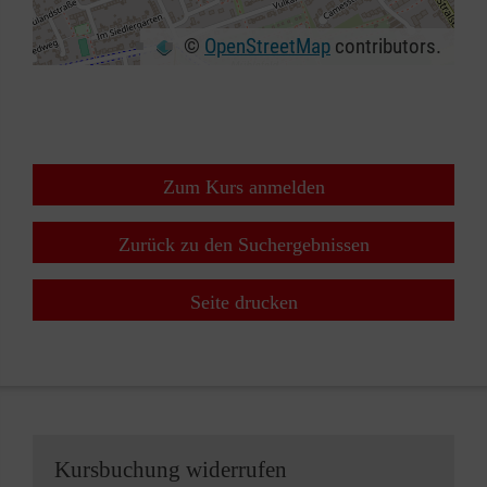
©
OpenStreetMap
contributors.
+
−
⇧
Zum Kurs anmelden
Zurück zu den Suchergebnissen
Seite drucken
Kursbuchung widerrufen