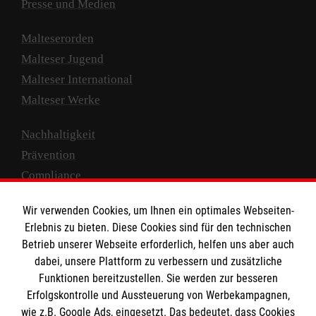
Presse und Medien
Malteserorden
Malteser Jugend
Malteser International
Malteser Werke
Nachhaltigkeit
Prävention
Compliance
Transparenz
Wir verwenden Cookies, um Ihnen ein optimales Webseiten-
Spenden und Helfen
Erlebnis zu bieten. Diese Cookies sind für den technischen
Betrieb unserer Webseite erforderlich, helfen uns aber auch
Spendenkonto
dabei, unsere Plattform zu verbessern und zusätzliche
Empfänger: Malteser Hilfsdienst e.V.
Funktionen bereitzustellen. Sie werden zur besseren
IBAN: DE10 3706 0120 1201 2000 12
Erfolgskontrolle und Aussteuerung von Werbekampagnen,
wie z.B. Google Ads, eingesetzt. Das bedeutet, dass Cookies
BIC: GENODED 1PA7