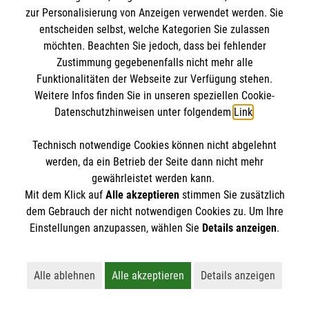
zur Personalisierung von Anzeigen verwendet werden. Sie
entscheiden selbst, welche Kategorien Sie zulassen
möchten. Beachten Sie jedoch, dass bei fehlender
Zustimmung gegebenenfalls nicht mehr alle
Funktionalitäten der Webseite zur Verfügung stehen.
Weitere Infos finden Sie in unseren speziellen Cookie-
Datenschutzhinweisen unter folgendem
Link
.
Technisch notwendige Cookies können nicht abgelehnt
Newsletter abonnieren
werden, da ein Betrieb der Seite dann nicht mehr
gewährleistet werden kann.
Cookies verwalten
|
AGB
|
Impressum
|
Datenschutz
|
Mit dem Klick auf
Alle akzeptieren
stimmen Sie zusätzlich
dem Gebrauch der nicht notwendigen Cookies zu. Um Ihre
Barrierefreiheit
|
Kontakt
|
Sharepoint
|
Mediathek
Einstellungen anzupassen, wählen Sie
Details anzeigen
.
Alle ablehnen
Alle akzeptieren
Details anzeigen
Lehnt alle nicht-essentiellen Cookies ab
Akzeptiert alle Cookies einschließl
Öffnet detaillie