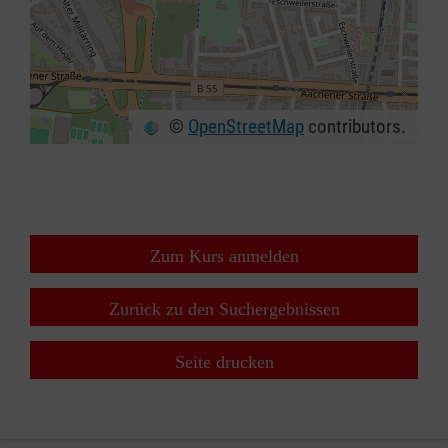
©
OpenStreetMap
contributors.
+
−
⇧
Zum Kurs anmelden
Zurück zu den Suchergebnissen
Seite drucken