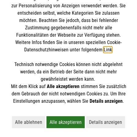
zur Personalisierung von Anzeigen verwendet werden. Sie
entscheiden selbst, welche Kategorien Sie zulassen
möchten. Beachten Sie jedoch, dass bei fehlender
Zustimmung gegebenenfalls nicht mehr alle
Funktionalitäten der Webseite zur Verfügung stehen.
Weitere Infos finden Sie in unseren speziellen Cookie-
Datenschutzhinweisen unter folgendem
Link
.
Technisch notwendige Cookies können nicht abgelehnt
Newsletter abonnieren
werden, da ein Betrieb der Seite dann nicht mehr
gewährleistet werden kann.
Cookies verwalten
|
AGB
|
Impressum
|
Datenschutz
|
Mit dem Klick auf
Alle akzeptieren
stimmen Sie zusätzlich
dem Gebrauch der nicht notwendigen Cookies zu. Um Ihre
Barrierefreiheit
|
Kontakt
|
Sharepoint
|
Mediathek
Einstellungen anzupassen, wählen Sie
Details anzeigen
.
Alle ablehnen
Alle akzeptieren
Details anzeigen
Lehnt alle nicht-essentiellen Cookies ab
Akzeptiert alle Cookies einschließl
Öffnet detaillie