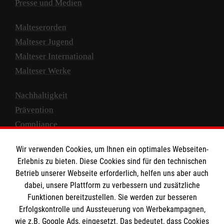
Presse und Medien
Malteserorden
Malteser Jugend
Malteser International
Malteser Werke
Nachhaltigkeit
Prävention
Compliance
Transparenz
Wir verwenden Cookies, um Ihnen ein optimales Webseiten-
Spenden und Helfen
Erlebnis zu bieten. Diese Cookies sind für den technischen
Betrieb unserer Webseite erforderlich, helfen uns aber auch
Spendenkonto
dabei, unsere Plattform zu verbessern und zusätzliche
Empfänger: Malteser Hilfsdienst e.V.
Funktionen bereitzustellen. Sie werden zur besseren
IBAN: DE10 3706 0120 1201 2000 12
Erfolgskontrolle und Aussteuerung von Werbekampagnen,
wie z.B. Google Ads, eingesetzt. Das bedeutet, dass Cookies
BIC: GENODED 1PA7