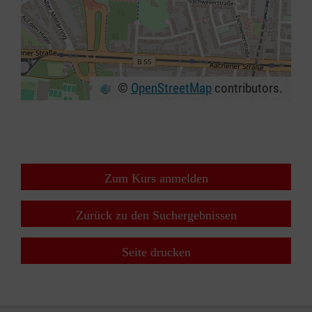
©
OpenStreetMap
contributors.
+
−
⇧
Zum Kurs anmelden
Zurück zu den Suchergebnissen
Seite drucken