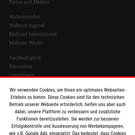
Presse und Medien
Malteserorden
Malteser Jugend
Malteser International
Malteser Werke
Nachhaltigkeit
Prävention
Compliance
Transparenz
Wir verwenden Cookies, um Ihnen ein optimales Webseiten-
Spenden und Helfen
Erlebnis zu bieten. Diese Cookies sind für den technischen
Betrieb unserer Webseite erforderlich, helfen uns aber auch
Spendenkonto
dabei, unsere Plattform zu verbessern und zusätzliche
Empfänger: Malteser Hilfsdienst e.V.
Funktionen bereitzustellen. Sie werden zur besseren
IBAN: DE10 3706 0120 1201 2000 12
Erfolgskontrolle und Aussteuerung von Werbekampagnen,
wie z.B. Google Ads, eingesetzt. Das bedeutet, dass Cookies
BIC: GENODED 1PA7