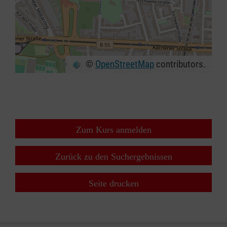
©
OpenStreetMap
contributors.
+
−
⇧
Zum Kurs anmelden
Zurück zu den Suchergebnissen
Seite drucken