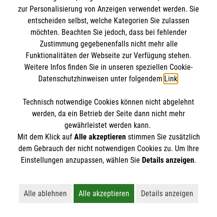
zur Personalisierung von Anzeigen verwendet werden. Sie
entscheiden selbst, welche Kategorien Sie zulassen
möchten. Beachten Sie jedoch, dass bei fehlender
Zustimmung gegebenenfalls nicht mehr alle
Funktionalitäten der Webseite zur Verfügung stehen.
Weitere Infos finden Sie in unseren speziellen Cookie-
Datenschutzhinweisen unter folgendem
Link
.
Technisch notwendige Cookies können nicht abgelehnt
Newsletter abonnieren
werden, da ein Betrieb der Seite dann nicht mehr
gewährleistet werden kann.
Cookies verwalten
|
AGB
|
Impressum
|
Datenschutz
|
Mit dem Klick auf
Alle akzeptieren
stimmen Sie zusätzlich
dem Gebrauch der nicht notwendigen Cookies zu. Um Ihre
Barrierefreiheit
|
Kontakt
|
Sharepoint
|
Mediathek
Einstellungen anzupassen, wählen Sie
Details anzeigen
.
Alle ablehnen
Alle akzeptieren
Details anzeigen
Lehnt alle nicht-essentiellen Cookies ab
Akzeptiert alle Cookies einschließl
Öffnet detaillie