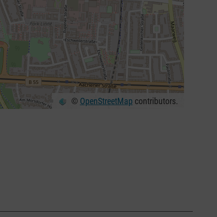
©
OpenStreetMap
contributors.