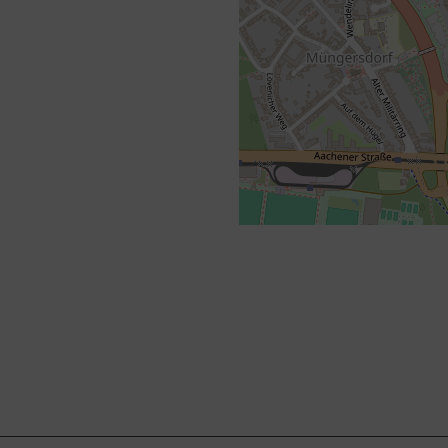
+
−
⇧