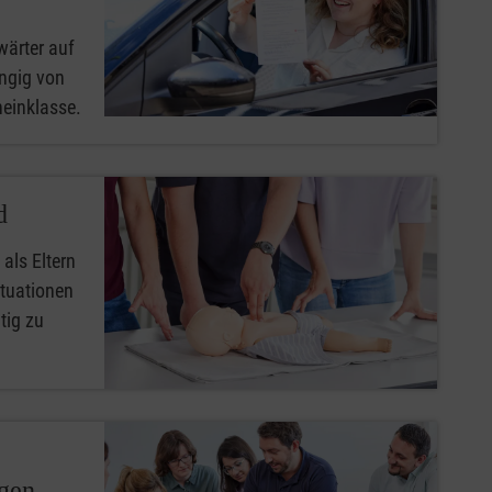
wärter auf
ngig von
heinklasse.
d
 als Eltern
ituationen
tig zu
ngen