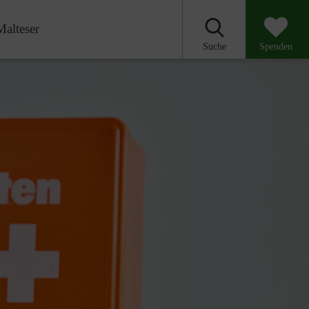
Malteser
Suche
Spenden