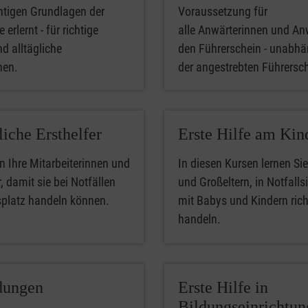
htigen Grundlagen der
Voraussetzung für
 erlernt - für richtige
alle Anwärterinnen und An
nd alltägliche
den Führerschein - unabhä
phen.
der angestrebten Führersc
liche Ersthelfer
Erste Hilfe am Kin
n Ihre Mitarbeiterinnen und
In diesen Kursen lernen Sie
, damit sie bei Notfällen
und Großeltern, in Notfalls
splatz handeln können.
mit Babys und Kindern rich
handeln.
dungen
Erste Hilfe in
Bildungseinrichtu