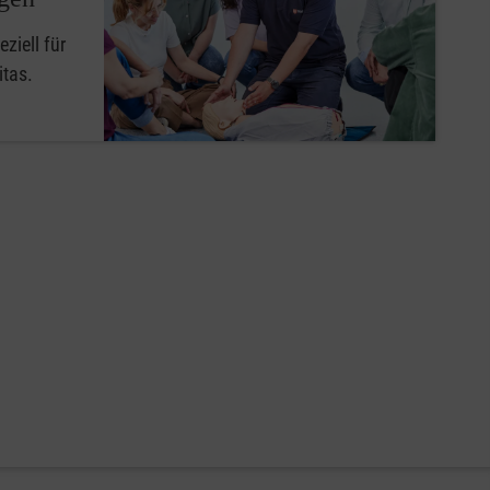
ziell für
itas.