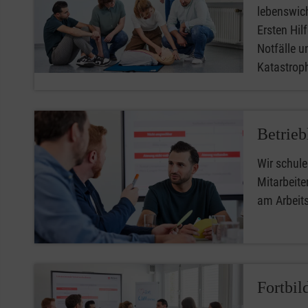
lebenswic
Ersten Hilfe
Notfälle u
Katastro
Betrieb
Wir schule
Mitarbeiter
am Arbeit
Fortbil