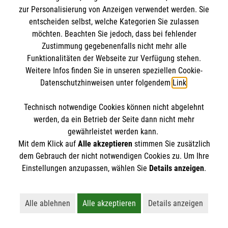
zur Personalisierung von Anzeigen verwendet werden. Sie
entscheiden selbst, welche Kategorien Sie zulassen
möchten. Beachten Sie jedoch, dass bei fehlender
Zustimmung gegebenenfalls nicht mehr alle
Funktionalitäten der Webseite zur Verfügung stehen.
Weitere Infos finden Sie in unseren speziellen Cookie-
Datenschutzhinweisen unter folgendem
Link
.
Newsletter abonnieren
Technisch notwendige Cookies können nicht abgelehnt
Cookies verwalten
|
AGB
|
Impressum
|
Datenschutz
|
werden, da ein Betrieb der Seite dann nicht mehr
Barrierefreiheit
|
Kontakt
|
Sharepoint
|
Mediathek
gewährleistet werden kann.
Mit dem Klick auf
Alle akzeptieren
stimmen Sie zusätzlich
dem Gebrauch der nicht notwendigen Cookies zu. Um Ihre
Einstellungen anzupassen, wählen Sie
Details anzeigen
.
Alle ablehnen
Alle akzeptieren
Details anzeigen
Lehnt alle nicht-essentiellen Cookies ab
Akzeptiert alle Cookies einschließl
Öffnet detaillie