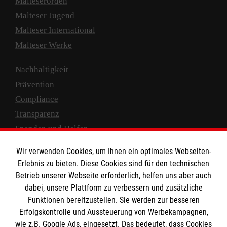
Malteserorden
Malteser Jugend
Malteser International
Malteser Werke
Nachhaltigkeit
Prävention
Compliance
Transparenz
Spenden und Helfen
Wir verwenden Cookies, um Ihnen ein optimales Webseiten-
Spendenkonto
Erlebnis zu bieten. Diese Cookies sind für den technischen
Empfänger: Malteser Hilfsdienst e.V.
Betrieb unserer Webseite erforderlich, helfen uns aber auch
IBAN: DE10 3706 0120 1201 2000 12
dabei, unsere Plattform zu verbessern und zusätzliche
BIC: GENODED 1PA7
Funktionen bereitzustellen. Sie werden zur besseren
Erfolgskontrolle und Aussteuerung von Werbekampagnen,
wie z.B. Google Ads, eingesetzt. Das bedeutet, dass Cookies