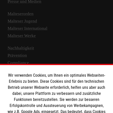
Presse und Medien
Malteserorden
Malteser Jugend
Malteser International
Malteser Werke
Nachhaltigkeit
Prävention
Compliance
Transparenz
Wir verwenden Cookies, um Ihnen ein optimales Webseiten-
Spenden und Helfen
Erlebnis zu bieten. Diese Cookies sind für den technischen
Betrieb unserer Webseite erforderlich, helfen uns aber auch
Spendenkonto
dabei, unsere Plattform zu verbessern und zusätzliche
Empfänger: Malteser Hilfsdienst e.V.
Funktionen bereitzustellen. Sie werden zur besseren
IBAN: DE10 3706 0120 1201 2000 12
Erfolgskontrolle und Aussteuerung von Werbekampagnen,
wie z.B. Google Ads, eingesetzt. Das bedeutet, dass Cookies
BIC: GENODED 1PA7