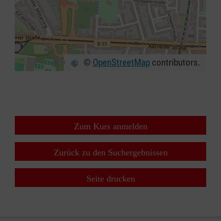
©
OpenStreetMap
contributors.
+
−
⇧
Zum Kurs anmelden
Zurück zu den Suchergebnissen
Seite drucken