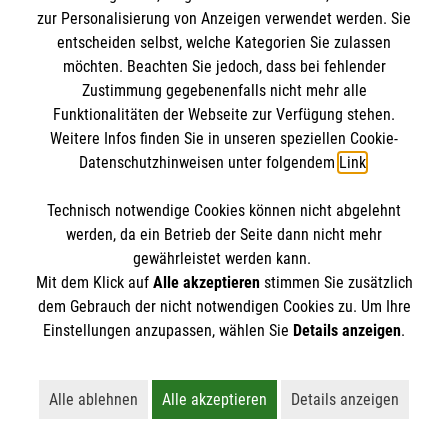
zur Personalisierung von Anzeigen verwendet werden. Sie
entscheiden selbst, welche Kategorien Sie zulassen
möchten. Beachten Sie jedoch, dass bei fehlender
Zustimmung gegebenenfalls nicht mehr alle
Funktionalitäten der Webseite zur Verfügung stehen.
Weitere Infos finden Sie in unseren speziellen Cookie-
Datenschutzhinweisen unter folgendem
Link
.
Technisch notwendige Cookies können nicht abgelehnt
Newsletter abonnieren
werden, da ein Betrieb der Seite dann nicht mehr
gewährleistet werden kann.
Cookies verwalten
|
AGB
|
Impressum
|
Datenschutz
|
Mit dem Klick auf
Alle akzeptieren
stimmen Sie zusätzlich
dem Gebrauch der nicht notwendigen Cookies zu. Um Ihre
Barrierefreiheit
|
Kontakt
|
Sharepoint
|
Mediathek
Einstellungen anzupassen, wählen Sie
Details anzeigen
.
Alle ablehnen
Alle akzeptieren
Details anzeigen
Lehnt alle nicht-essentiellen Cookies ab
Akzeptiert alle Cookies einschließl
Öffnet detaillie