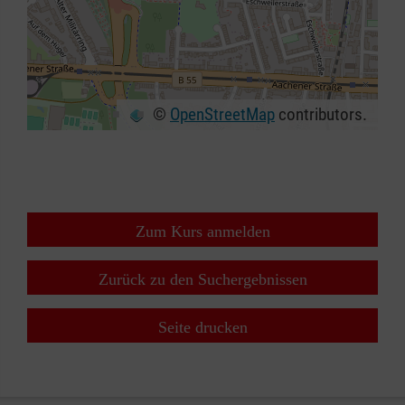
©
OpenStreetMap
contributors.
+
−
⇧
Zum Kurs anmelden
Zurück zu den Suchergebnissen
Seite drucken