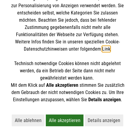
zur Personalisierung von Anzeigen verwendet werden. Sie
entscheiden selbst, welche Kategorien Sie zulassen
möchten. Beachten Sie jedoch, dass bei fehlender
Zustimmung gegebenenfalls nicht mehr alle
Funktionalitäten der Webseite zur Verfügung stehen.
Weitere Infos finden Sie in unseren speziellen Cookie-
Datenschutzhinweisen unter folgendem
Link
.
Technisch notwendige Cookies können nicht abgelehnt
Newsletter abonnieren
werden, da ein Betrieb der Seite dann nicht mehr
gewährleistet werden kann.
Cookies verwalten
|
AGB
|
Impressum
|
Datenschutz
|
Mit dem Klick auf
Alle akzeptieren
stimmen Sie zusätzlich
dem Gebrauch der nicht notwendigen Cookies zu. Um Ihre
Barrierefreiheit
|
Kontakt
|
Sharepoint
|
Mediathek
Einstellungen anzupassen, wählen Sie
Details anzeigen
.
Alle ablehnen
Alle akzeptieren
Details anzeigen
Lehnt alle nicht-essentiellen Cookies ab
Akzeptiert alle Cookies einschließl
Öffnet detaillie