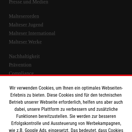
Presse und Medien
Malteserorden
Malteser Jugend
Malteser International
Malteser Werke
Nachhaltigkeit
Prävention
Compliance
Transparenz
Wir verwenden Cookies, um Ihnen ein optimales Webseiten-
Spenden und Helfen
Erlebnis zu bieten. Diese Cookies sind für den technischen
Betrieb unserer Webseite erforderlich, helfen uns aber auch
Spendenkonto
dabei, unsere Plattform zu verbessern und zusätzliche
Empfänger: Malteser Hilfsdienst e.V.
Funktionen bereitzustellen. Sie werden zur besseren
IBAN: DE10 3706 0120 1201 2000 12
Erfolgskontrolle und Aussteuerung von Werbekampagnen,
wie z.B. Google Ads, eingesetzt. Das bedeutet, dass Cookies
BIC: GENODED 1PA7