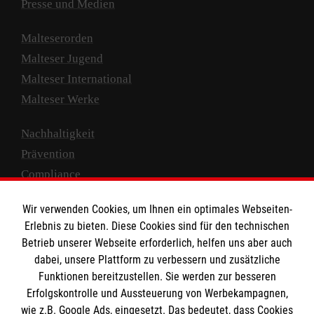
Presse und Medien
Malteserorden
Malteser Jugend
Malteser International
Malteser Werke
Nachhaltigkeit
Prävention
Compliance
Transparenz
Wir verwenden Cookies, um Ihnen ein optimales Webseiten-
Spenden und Helfen
Erlebnis zu bieten. Diese Cookies sind für den technischen
Betrieb unserer Webseite erforderlich, helfen uns aber auch
Spendenkonto
dabei, unsere Plattform zu verbessern und zusätzliche
Empfänger: Malteser Hilfsdienst e.V.
Funktionen bereitzustellen. Sie werden zur besseren
IBAN: DE10 3706 0120 1201 2000 12
Erfolgskontrolle und Aussteuerung von Werbekampagnen,
wie z.B. Google Ads, eingesetzt. Das bedeutet, dass Cookies
BIC: GENODED 1PA7