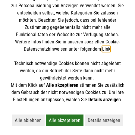
zur Personalisierung von Anzeigen verwendet werden. Sie
entscheiden selbst, welche Kategorien Sie zulassen
möchten. Beachten Sie jedoch, dass bei fehlender
Zustimmung gegebenenfalls nicht mehr alle
Funktionalitäten der Webseite zur Verfügung stehen.
Weitere Infos finden Sie in unseren speziellen Cookie-
Datenschutzhinweisen unter folgendem
Link
.
Technisch notwendige Cookies können nicht abgelehnt
Newsletter abonnieren
werden, da ein Betrieb der Seite dann nicht mehr
gewährleistet werden kann.
Cookies verwalten
|
AGB
|
Impressum
|
Datenschutz
|
Mit dem Klick auf
Alle akzeptieren
stimmen Sie zusätzlich
dem Gebrauch der nicht notwendigen Cookies zu. Um Ihre
Barrierefreiheit
|
Kontakt
|
Sharepoint
|
Mediathek
Einstellungen anzupassen, wählen Sie
Details anzeigen
.
Alle ablehnen
Alle akzeptieren
Details anzeigen
Lehnt alle nicht-essentiellen Cookies ab
Akzeptiert alle Cookies einschließl
Öffnet detaillie