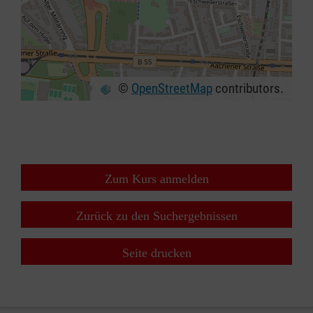
©
OpenStreetMap
contributors.
+
−
⇧
Zum Kurs anmelden
Zurück zu den Suchergebnissen
Seite drucken