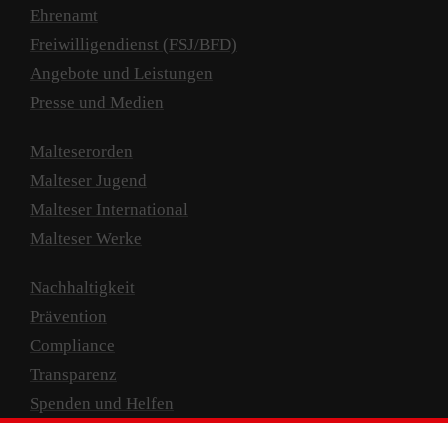
Ehrenamt
Freiwilligendienst (FSJ/BFD)
Angebote und Leistungen
Presse und Medien
Malteserorden
Malteser Jugend
Malteser International
Malteser Werke
Nachhaltigkeit
Prävention
Compliance
Transparenz
Spenden und Helfen