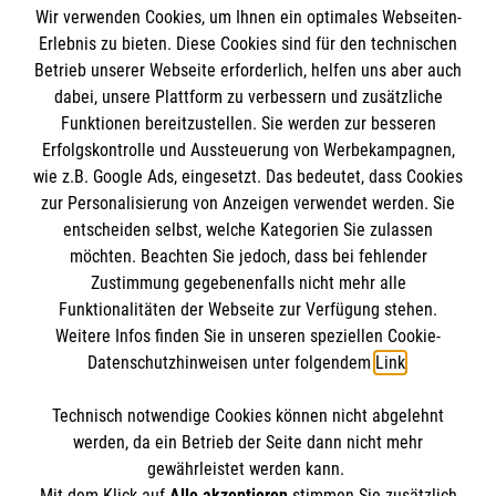
Spendenkonto
Wir verwenden Cookies, um Ihnen ein optimales Webseiten-
Empfänger: Malteser Hilfsdienst e.V.
Erlebnis zu bieten. Diese Cookies sind für den technischen
Betrieb unserer Webseite erforderlich, helfen uns aber auch
IBAN: DE10 3706 0120 1201 2000 12
dabei, unsere Plattform zu verbessern und zusätzliche
BIC: GENODED 1PA7
Funktionen bereitzustellen. Sie werden zur besseren
Erfolgskontrolle und Aussteuerung von Werbekampagnen,
wie z.B. Google Ads, eingesetzt. Das bedeutet, dass Cookies
zur Personalisierung von Anzeigen verwendet werden. Sie
entscheiden selbst, welche Kategorien Sie zulassen
möchten. Beachten Sie jedoch, dass bei fehlender
Zustimmung gegebenenfalls nicht mehr alle
Funktionalitäten der Webseite zur Verfügung stehen.
Weitere Infos finden Sie in unseren speziellen Cookie-
Newsletter abonnieren
Datenschutzhinweisen unter folgendem
Link
.
Technisch notwendige Cookies können nicht abgelehnt
Cookies verwalten
|
AGB
|
Impressum
|
Datenschutz
|
werden, da ein Betrieb der Seite dann nicht mehr
Barrierefreiheit
|
Kontakt
|
Sharepoint
|
Mediathek
gewährleistet werden kann.
Mit dem Klick auf
Alle akzeptieren
stimmen Sie zusätzlich