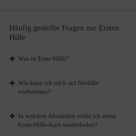
Häufig gestellte Fragen zur Ersten
Hilfe
Was ist Erste Hilfe?
Erste Hilfe ist die sofortige und
Wie kann ich mich auf Notfälle
vorübergehende Hilfe, die bei plötzlichen
vorbereiten?
Erkrankungen oder Verletzungen geleistet
wird, um lebenswichtige Funktionen zu
Absolvieren Sie einen Erste-Hilfe-Kurs und
erhalten oder bis professionelle medizinische
In welchen Abständen sollte ich einen
frischen diesen im besten Fall alle zwei Jahre
Hilfe eintrifft.
Erste-Hilfe-Kurs wiederholen?
auf. Außerdem sollten Sie einen gut