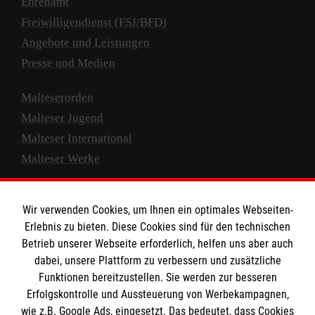
Ehrenamt
Freiwilligendienst (FSJ/BFD)
Angebote und Leistungen
Presse und Medien
Malteserorden
Malteser Jugend
Malteser International
Malteser Werke
Nachhaltigkeit
Wir verwenden Cookies, um Ihnen ein optimales Webseiten-
Prävention
Erlebnis zu bieten. Diese Cookies sind für den technischen
Compliance
Betrieb unserer Webseite erforderlich, helfen uns aber auch
Transparenz
dabei, unsere Plattform zu verbessern und zusätzliche
Spenden und Helfen
Funktionen bereitzustellen. Sie werden zur besseren
Erfolgskontrolle und Aussteuerung von Werbekampagnen,
Spendenkonto
wie z.B. Google Ads, eingesetzt. Das bedeutet, dass Cookies