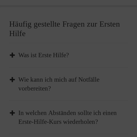
Häufig gestellte Fragen zur Ersten
Hilfe
Was ist Erste Hilfe?
Erste Hilfe ist die sofortige und
Wie kann ich mich auf Notfälle
vorübergehende Hilfe, die bei plötzlichen
vorbereiten?
Erkrankungen oder Verletzungen geleistet
wird, um lebenswichtige Funktionen zu
Absolvieren Sie einen Erste-Hilfe-Kurs und
erhalten oder bis professionelle medizinische
In welchen Abständen sollte ich einen
frischen diesen im besten Fall alle zwei Jahre
Hilfe eintrifft.
Erste-Hilfe-Kurs wiederholen?
auf. Außerdem sollten Sie einen gut
ausgestatteten Erste-Hilfe-Kasten zu Hause