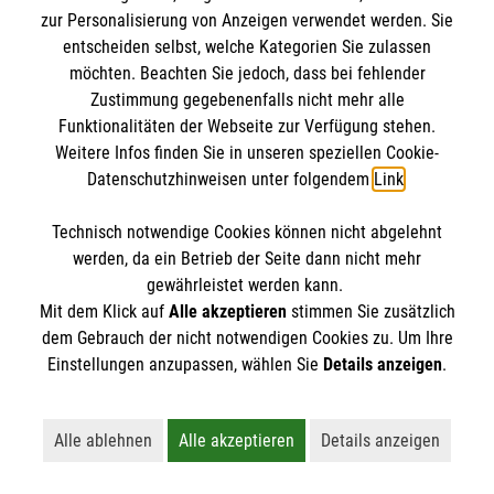
zur Personalisierung von Anzeigen verwendet werden. Sie
Empfänger: Malteser Hilfsdienst e.V.
entscheiden selbst, welche Kategorien Sie zulassen
IBAN: DE10 3706 0120 1201 2000 12
möchten. Beachten Sie jedoch, dass bei fehlender
BIC: GENODED 1PA7
Zustimmung gegebenenfalls nicht mehr alle
Funktionalitäten der Webseite zur Verfügung stehen.
Weitere Infos finden Sie in unseren speziellen Cookie-
Datenschutzhinweisen unter folgendem
Link
.
Technisch notwendige Cookies können nicht abgelehnt
werden, da ein Betrieb der Seite dann nicht mehr
gewährleistet werden kann.
Mit dem Klick auf
Alle akzeptieren
stimmen Sie zusätzlich
Newsletter abonnieren
dem Gebrauch der nicht notwendigen Cookies zu. Um Ihre
Einstellungen anzupassen, wählen Sie
Details anzeigen
.
Cookies verwalten
|
AGB
|
Impressum
|
Datenschutz
|
Barrierefreiheit
|
Kontakt
|
Sharepoint
|
Mediathek
Alle ablehnen
Alle akzeptieren
Details anzeigen
Lehnt alle nicht-essentiellen Cookies ab
Akzeptiert alle Cookies einschließl
Öffnet detaillie