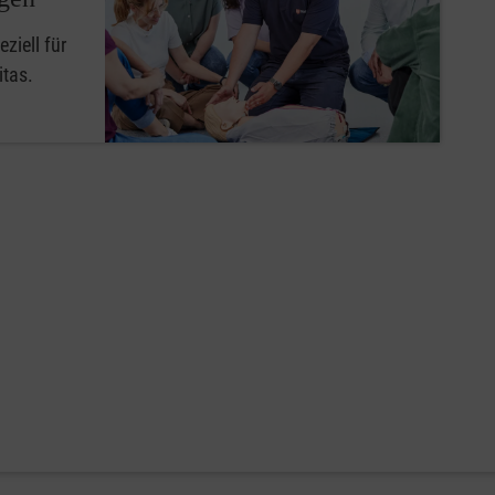
ziell für
itas.