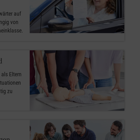
wärter auf
ngig von
heinklasse.
d
 als Eltern
ituationen
tig zu
ngen