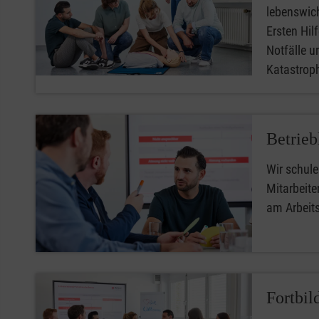
lebenswic
Ersten Hilfe
Notfälle u
Katastro
Betrieb
Wir schule
Mitarbeiter
am Arbeit
Fortbil