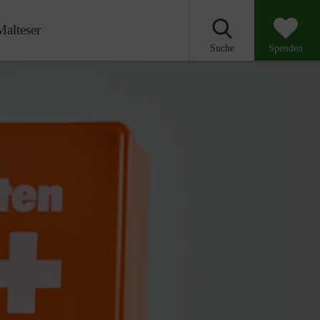
Malteser
Suche
Spenden