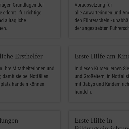
htigen Grundlagen der
Voraussetzung für
 erlernt - für richtige
alle Anwärterinnen und An
nd alltägliche
den Führerschein - unabhä
phen.
der angestrebten Führersc
liche Ersthelfer
Erste Hilfe am Kin
n Ihre Mitarbeiterinnen und
In diesen Kursen lernen Sie
, damit sie bei Notfällen
und Großeltern, in Notfalls
splatz handeln können.
mit Babys und Kindern rich
handeln.
dungen
Erste Hilfe in
Bildungseinrichtu