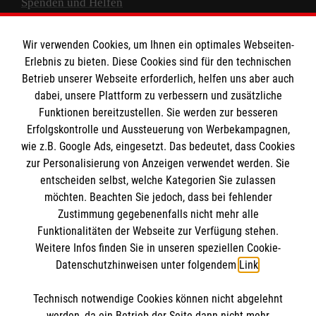
Spenden und Helfen
Spendenkonto
Wir verwenden Cookies, um Ihnen ein optimales Webseiten-
Empfänger: Malteser Hilfsdienst e.V.
Erlebnis zu bieten. Diese Cookies sind für den technischen
Betrieb unserer Webseite erforderlich, helfen uns aber auch
IBAN: DE10 3706 0120 1201 2000 12
dabei, unsere Plattform zu verbessern und zusätzliche
BIC: GENODED 1PA7
Funktionen bereitzustellen. Sie werden zur besseren
Erfolgskontrolle und Aussteuerung von Werbekampagnen,
wie z.B. Google Ads, eingesetzt. Das bedeutet, dass Cookies
zur Personalisierung von Anzeigen verwendet werden. Sie
entscheiden selbst, welche Kategorien Sie zulassen
möchten. Beachten Sie jedoch, dass bei fehlender
Zustimmung gegebenenfalls nicht mehr alle
Funktionalitäten der Webseite zur Verfügung stehen.
Weitere Infos finden Sie in unseren speziellen Cookie-
Newsletter abonnieren
Datenschutzhinweisen unter folgendem
Link
.
Technisch notwendige Cookies können nicht abgelehnt
Cookies verwalten
|
AGB
|
Impressum
|
Datenschutz
|
werden, da ein Betrieb der Seite dann nicht mehr