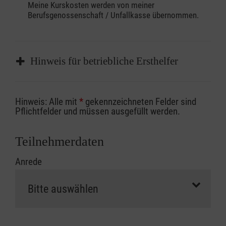
Meine Kurskosten werden von meiner
Berufsgenossenschaft / Unfallkasse übernommen.
Hinweis für betriebliche Ersthelfer
Sofern Sie ein Kostenübernahmeverfahren
Hinweis: Alle mit
*
gekennzeichneten Felder sind
Ihrer Berufsgenossenschaft / Unfallkasse
Pflichtfelder und müssen ausgefüllt werden.
nutzen, beachten Sie bitte, dass die
Abrechnungsunterlagen spätestens zu
Teilnehmerdaten
Kursbeginn vorliegen müssen. Andernfalls
Anrede
erfolgt eine Abrechnung der vollen Kursgebühr
als Selbstzahler.
Die notwendigen Formulare für die
Kostenübernahme erhalten Sie bei der für Sie
zuständigen Berufsgenossenschaft oder