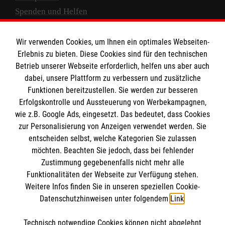
Spenden und Helfen
Spendenkonto
Wir verwenden Cookies, um Ihnen ein optimales Webseiten-
Empfänger: Malteser Hilfsdienst e.V.
Erlebnis zu bieten. Diese Cookies sind für den technischen
Betrieb unserer Webseite erforderlich, helfen uns aber auch
IBAN: DE10 3706 0120 1201 2000 12
dabei, unsere Plattform zu verbessern und zusätzliche
BIC: GENODED 1PA7
Funktionen bereitzustellen. Sie werden zur besseren
Erfolgskontrolle und Aussteuerung von Werbekampagnen,
wie z.B. Google Ads, eingesetzt. Das bedeutet, dass Cookies
zur Personalisierung von Anzeigen verwendet werden. Sie
entscheiden selbst, welche Kategorien Sie zulassen
möchten. Beachten Sie jedoch, dass bei fehlender
Zustimmung gegebenenfalls nicht mehr alle
Funktionalitäten der Webseite zur Verfügung stehen.
Weitere Infos finden Sie in unseren speziellen Cookie-
Newsletter abonnieren
Datenschutzhinweisen unter folgendem
Link
.
Technisch notwendige Cookies können nicht abgelehnt
Cookies verwalten
|
AGB
|
Impressum
|
Datenschutz
|