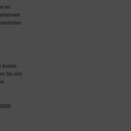
ie im
eiterinnen
tseinheiten.
ie Kosten
rn Sie sich
ie
lichen