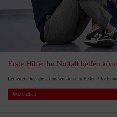
Erste Hilfe: Im Notfall helfen kön
Lernen Sie hier die Grundkenntnisse in Erster Hilfe ken
Jetzt buchen