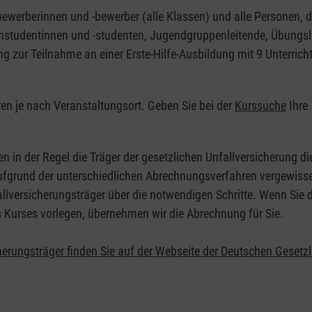
nbewerberinnen und -bewerber (alle Klassen) und alle Personen, d
zinstudentinnen und -studenten, Jugendgruppenleitende, Übungsl
ng zur Teilnahme an einer Erste-Hilfe-Ausbildung mit 9 Unterrich
eren je nach Veranstaltungsort. Geben Sie bei der
Kurssuche
Ihre
.
en in der Regel die Träger der gesetzlichen Unfallversicherung d
 Aufgrund der unterschiedlichen Abrechnungsverfahren vergewisse
allversicherungsträger über die notwendigen Schritte. Wenn Sie d
s Kurses vorlegen, übernehmen wir die Abrechnung für Sie.
herungsträger finden Sie auf der Webseite der Deutschen Gesetz