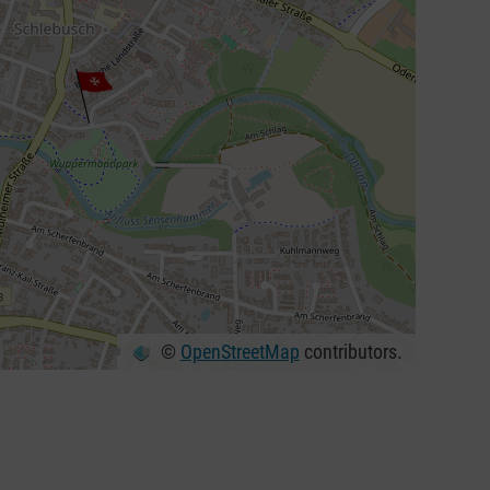
©
OpenStreetMap
contributors.