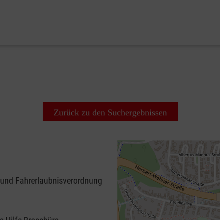
Zurück zu den Suchergebnissen
 und Fahrerlaubnisverordnung