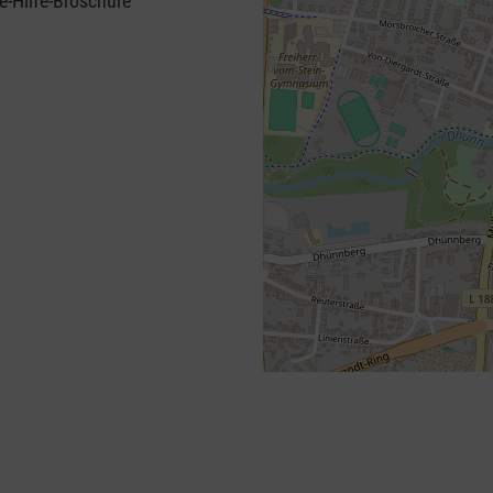
e-Hilfe-Broschüre
+
−
⇧