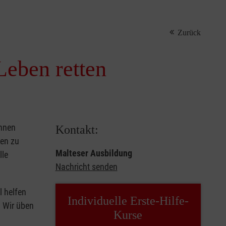
Zurück
Leben retten
önnen
Kontakt:
sen zu
Malteser Ausbildung
lle
Nachricht senden
l helfen
Individuelle Erste-Hilfe-
. Wir üben
Kurse