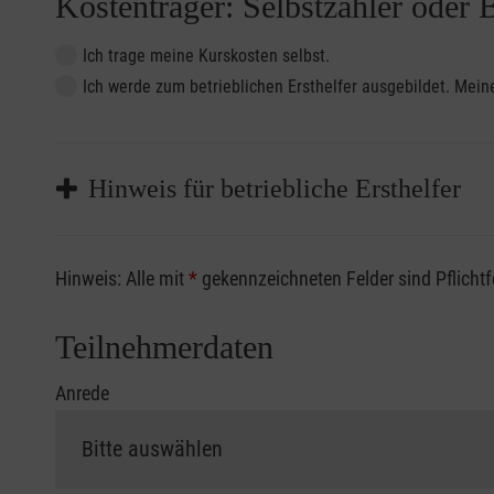
Kostenträger: Selbstzahler oder 
Ich trage meine Kurskosten selbst.
Ich werde zum betrieblichen Ersthelfer ausgebildet. Me
Hinweis für betriebliche Ersthelfer
Sofern Sie ein Kostenübernahmeverfahren Ihrer Beru
Hinweis: Alle mit
*
gekennzeichneten Felder sind Pflicht
vorliegen müssen. Andernfalls erfolgt eine Abrechnu
Die notwendigen Formulare für die Kostenübernah
Teilnehmerdaten
Anrede