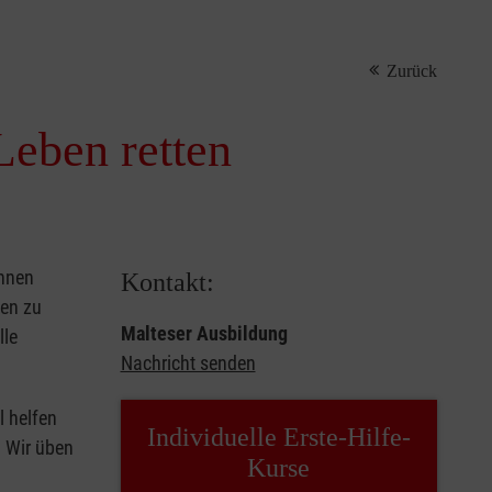
Zurück
Leben retten
önnen
Kontakt:
sen zu
Malteser Ausbildung
lle
Nachricht senden
l helfen
Individuelle Erste-Hilfe-
. Wir üben
Kurse