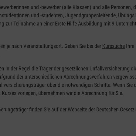
nbewerberinnen und -bewerber (alle Klassen) und alle Personen, d
zinstudentinnen und -studenten, Jugendgruppenleitende, Übungsl
ng zur Teilnahme an einer Erste-Hilfe-Ausbildung mit 9 Unterrich
eren je nach Veranstaltungsort. Geben Sie bei der
Kurssuche
Ihre
.
en in der Regel die Träger der gesetzlichen Unfallversicherung d
 Aufgrund der unterschiedlichen Abrechnungsverfahren vergewisse
allversicherungsträger über die notwendigen Schritte. Wenn Sie d
s Kurses vorlegen, übernehmen wir die Abrechnung für Sie.
herungsträger finden Sie auf der Webseite der Deutschen Gesetz