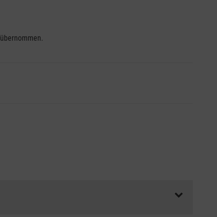
se übernommen.
ss die Abrechnungsunterlagen spätestens zu Kursbeginn
aft oder Unfallkasse.