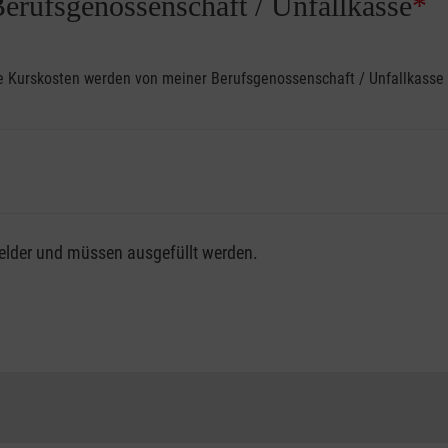
Berufsgenossenschaft / Unfallkasse
*
ine Kurskosten werden von meiner Berufsgenossenschaft / Unfallkas
fsgenossenschaft / Unfallkasse nutzen, beachten Sie bitte, da
felder und müssen ausgefüllt werden.
ng der vollen Kursgebühr als Selbstzahler.
me erhalten Sie bei der für Sie zuständigen Berufsgenossensch