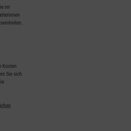
ie im
eiterinnen
tseinheiten.
ie Kosten
rn Sie sich
ie
lichen