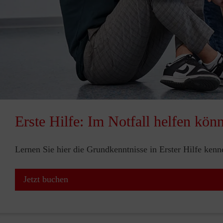
Erste Hilfe: Im Notfall helfen kön
Lernen Sie hier die Grundkenntnisse in Erster Hilfe ken
Jetzt buchen