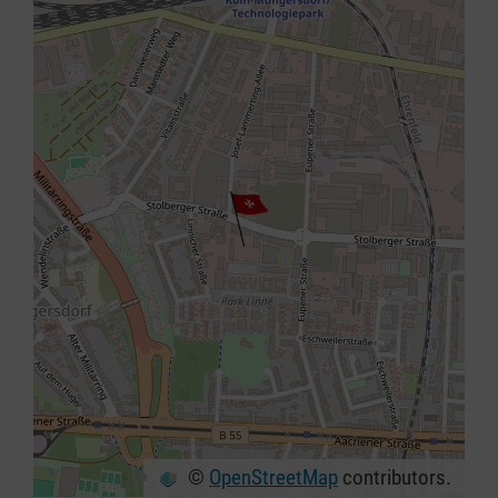
©
OpenStreetMap
contributors.