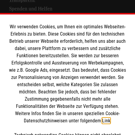
Spenden und Helfen
Spendenkonto
Wir verwenden Cookies, um Ihnen ein optimales Webseiten-
Empfänger: Malteser Hilfsdienst e.V.
Erlebnis zu bieten. Diese Cookies sind für den technischen
Betrieb unserer Webseite erforderlich, helfen uns aber auch
IBAN: DE10 3706 0120 1201 2000 12
dabei, unsere Plattform zu verbessern und zusätzliche
BIC: GENODED 1PA7
Funktionen bereitzustellen. Sie werden zur besseren
Erfolgskontrolle und Aussteuerung von Werbekampagnen,
wie z.B. Google Ads, eingesetzt. Das bedeutet, dass Cookies
zur Personalisierung von Anzeigen verwendet werden. Sie
entscheiden selbst, welche Kategorien Sie zulassen
möchten. Beachten Sie jedoch, dass bei fehlender
Zustimmung gegebenenfalls nicht mehr alle
Funktionalitäten der Webseite zur Verfügung stehen.
Weitere Infos finden Sie in unseren speziellen Cookie-
Newsletter abonnieren
Datenschutzhinweisen unter folgendem
Link
.