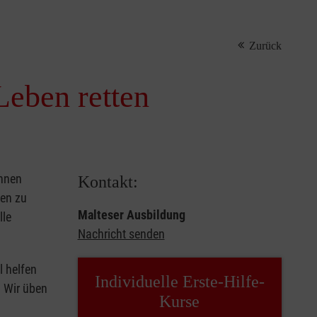
Zurück
Leben retten
önnen
Kontakt:
sen zu
Malteser Ausbildung
lle
Nachricht senden
l helfen
Individuelle Erste-Hilfe-
. Wir üben
Kurse