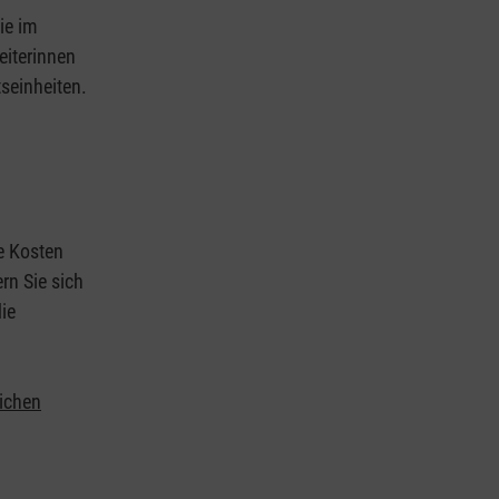
ie im
eiterinnen
tseinheiten.
ie Kosten
rn Sie sich
ie
lichen