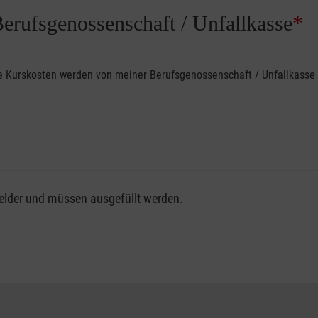
Berufsgenossenschaft / Unfallkasse
*
ine Kurskosten werden von meiner Berufsgenossenschaft / Unfallkas
fsgenossenschaft / Unfallkasse nutzen, beachten Sie bitte, da
felder und müssen ausgefüllt werden.
ng der vollen Kursgebühr als Selbstzahler.
me erhalten Sie bei der für Sie zuständigen Berufsgenossensch