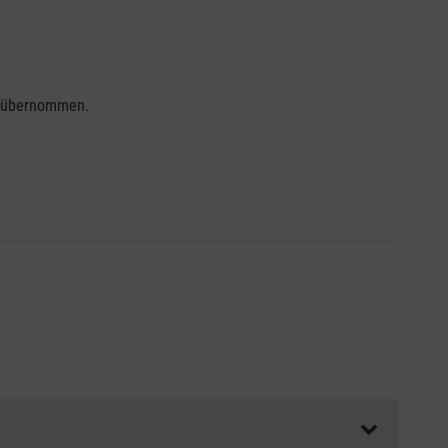
se übernommen.
ss die Abrechnungsunterlagen spätestens zu Kursbeginn
aft oder Unfallkasse.