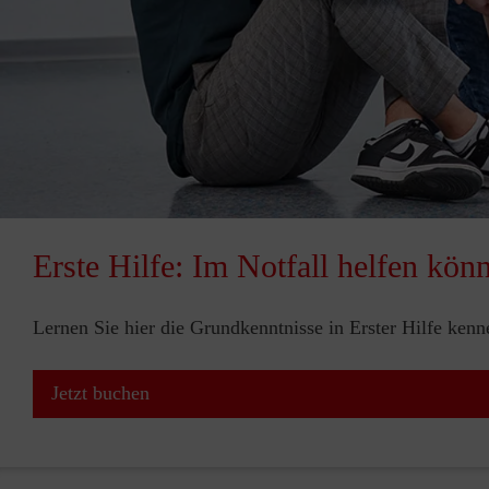
Erste Hilfe: Im Notfall helfen kön
Lernen Sie hier die Grundkenntnisse in Erster Hilfe ken
Jetzt buchen