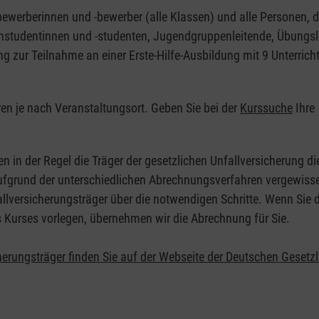
nbewerberinnen und -bewerber (alle Klassen) und alle Personen, d
zinstudentinnen und -studenten, Jugendgruppenleitende, Übungsl
ng zur Teilnahme an einer Erste-Hilfe-Ausbildung mit 9 Unterrich
eren je nach Veranstaltungsort. Geben Sie bei der
Kurssuche
Ihre
.
en in der Regel die Träger der gesetzlichen Unfallversicherung d
 Aufgrund der unterschiedlichen Abrechnungsverfahren vergewisse
allversicherungsträger über die notwendigen Schritte. Wenn Sie d
s Kurses vorlegen, übernehmen wir die Abrechnung für Sie.
herungsträger finden Sie auf der Webseite der Deutschen Gesetz