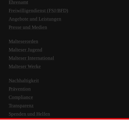
Ehrenamt
Freiwilligendienst (FSJ/BFD)
Angebote und Leistungen
Presse und Medien
Malteserorden
Malteser Jugend
Malteser International
Malteser Werke
Nachhaltigkeit
Prävention
Compliance
Transparenz
Spenden und Helfen
Spendenkonto