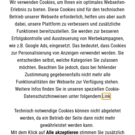
Wir verwenden Cookies, um Ihnen ein optimales Webseiten-
Empfänger: Malteser Hilfsdienst e.V.
Erlebnis zu bieten. Diese Cookies sind für den technischen
Betrieb unserer Webseite erforderlich, helfen uns aber auch
IBAN: DE10 3706 0120 1201 2000 12
dabei, unsere Plattform zu verbessern und zusätzliche
BIC: GENODED 1PA7
Funktionen bereitzustellen. Sie werden zur besseren
Erfolgskontrolle und Aussteuerung von Werbekampagnen,
wie z.B. Google Ads, eingesetzt. Das bedeutet, dass Cookies
zur Personalisierung von Anzeigen verwendet werden. Sie
entscheiden selbst, welche Kategorien Sie zulassen
möchten. Beachten Sie jedoch, dass bei fehlender
Zustimmung gegebenenfalls nicht mehr alle
Funktionalitäten der Webseite zur Verfügung stehen.
Weitere Infos finden Sie in unseren speziellen Cookie-
Newsletter abonnieren
Datenschutzhinweisen unter folgendem
Link
.
Technisch notwendige Cookies können nicht abgelehnt
Cookies verwalten
|
AGB
|
Impressum
|
Datenschutz
|
werden, da ein Betrieb der Seite dann nicht mehr
Barrierefreiheit
|
Kontakt
|
Sharepoint
|
Mediathek
gewährleistet werden kann.
Mit dem Klick auf
Alle akzeptieren
stimmen Sie zusätzlich