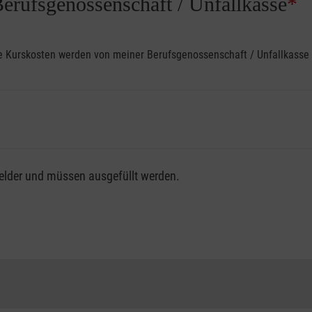
Berufsgenossenschaft / Unfallkasse
*
ine Kurskosten werden von meiner Berufsgenossenschaft / Unfallkas
fsgenossenschaft / Unfallkasse nutzen, beachten Sie bitte, da
felder und müssen ausgefüllt werden.
ng der vollen Kursgebühr als Selbstzahler.
me erhalten Sie bei der für Sie zuständigen Berufsgenossensch