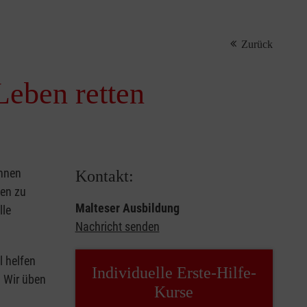
Zurück
Leben retten
önnen
Kontakt:
sen zu
Malteser Ausbildung
lle
Nachricht senden
l helfen
Individuelle Erste-Hilfe-
. Wir üben
Kurse