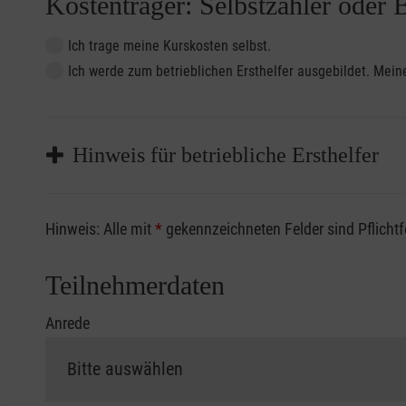
Kostenträger: Selbstzahler oder 
Ich trage meine Kurskosten selbst.
Ich werde zum betrieblichen Ersthelfer ausgebildet. Me
Hinweis für betriebliche Ersthelfer
Sofern Sie ein Kostenübernahmeverfahren Ihrer Beru
Hinweis: Alle mit
*
gekennzeichneten Felder sind Pflicht
vorliegen müssen. Andernfalls erfolgt eine Abrechnu
Die notwendigen Formulare für die Kostenübernah
Teilnehmerdaten
Anrede