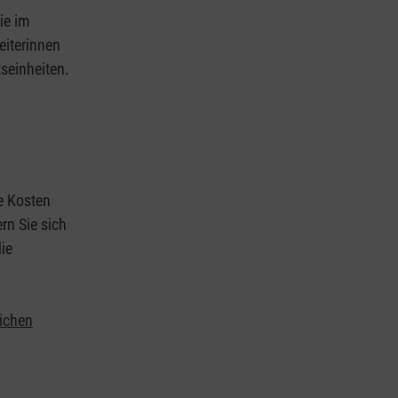
ie im
eiterinnen
tseinheiten.
ie Kosten
rn Sie sich
ie
lichen