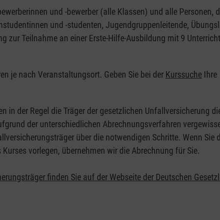
nbewerberinnen und -bewerber (alle Klassen) und alle Personen, d
zinstudentinnen und -studenten, Jugendgruppenleitende, Übungsl
ng zur Teilnahme an einer Erste-Hilfe-Ausbildung mit 9 Unterrich
eren je nach Veranstaltungsort. Geben Sie bei der
Kurssuche
Ihre
.
en in der Regel die Träger der gesetzlichen Unfallversicherung d
 Aufgrund der unterschiedlichen Abrechnungsverfahren vergewisse
allversicherungsträger über die notwendigen Schritte. Wenn Sie d
s Kurses vorlegen, übernehmen wir die Abrechnung für Sie.
herungsträger finden Sie auf der Webseite der Deutschen Gesetz