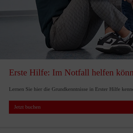
Erste Hilfe: Im Notfall helfen kön
Lernen Sie hier die Grundkenntnisse in Erster Hilfe ken
Jetzt buchen