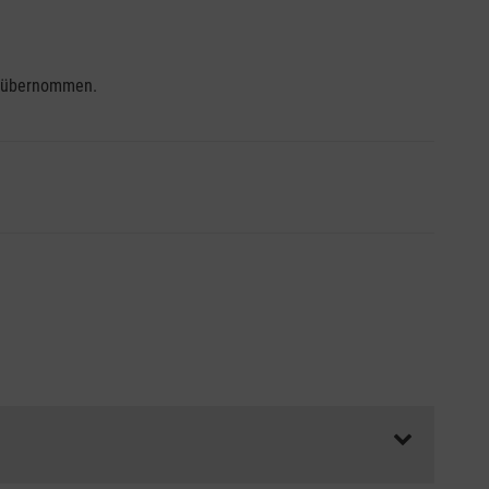
se übernommen.
ss die Abrechnungsunterlagen spätestens zu Kursbeginn
aft oder Unfallkasse.