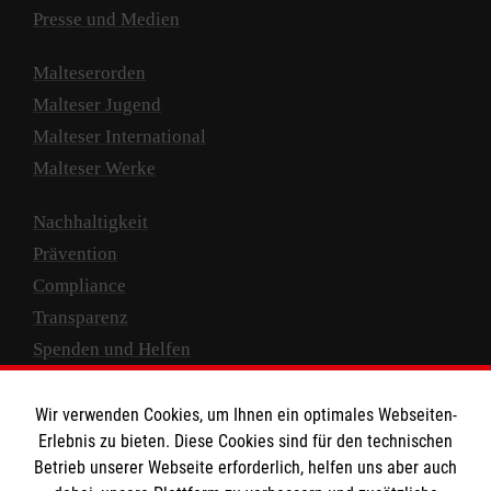
Presse und Medien
Malteserorden
Malteser Jugend
Malteser International
Malteser Werke
Nachhaltigkeit
Prävention
Compliance
Transparenz
Spenden und Helfen
Spendenkonto
Wir verwenden Cookies, um Ihnen ein optimales Webseiten-
Empfänger: Malteser Hilfsdienst e.V.
Erlebnis zu bieten. Diese Cookies sind für den technischen
Betrieb unserer Webseite erforderlich, helfen uns aber auch
IBAN: DE10 3706 0120 1201 2000 12