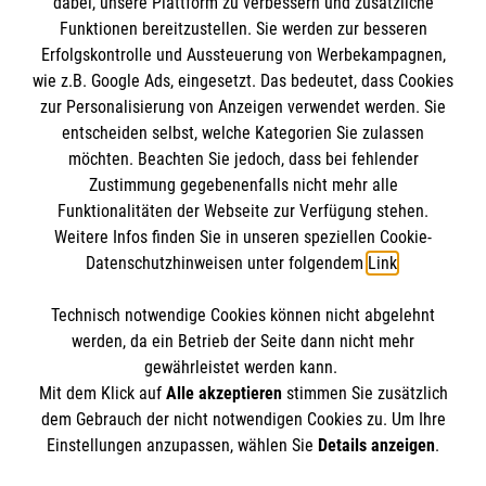
dabei, unsere Plattform zu verbessern und zusätzliche
BIC: GENODED 1PA7
Funktionen bereitzustellen. Sie werden zur besseren
Erfolgskontrolle und Aussteuerung von Werbekampagnen,
wie z.B. Google Ads, eingesetzt. Das bedeutet, dass Cookies
zur Personalisierung von Anzeigen verwendet werden. Sie
entscheiden selbst, welche Kategorien Sie zulassen
möchten. Beachten Sie jedoch, dass bei fehlender
Zustimmung gegebenenfalls nicht mehr alle
Funktionalitäten der Webseite zur Verfügung stehen.
Weitere Infos finden Sie in unseren speziellen Cookie-
Newsletter abonnieren
Datenschutzhinweisen unter folgendem
Link
.
Technisch notwendige Cookies können nicht abgelehnt
Cookies verwalten
|
AGB
|
Impressum
|
Datenschutz
|
werden, da ein Betrieb der Seite dann nicht mehr
Barrierefreiheit
|
Kontakt
|
Sharepoint
|
Mediathek
gewährleistet werden kann.
Mit dem Klick auf
Alle akzeptieren
stimmen Sie zusätzlich
dem Gebrauch der nicht notwendigen Cookies zu. Um Ihre
Einstellungen anzupassen, wählen Sie
Details anzeigen
.