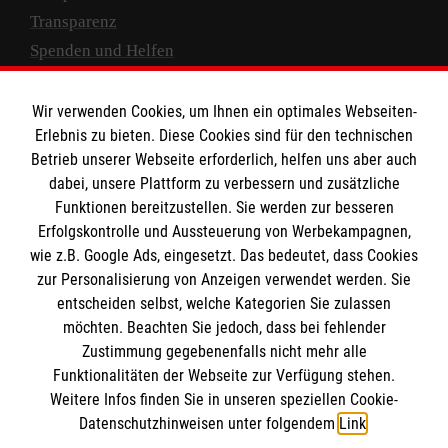
Transparenz
Spenden und Helfen
Spendenkonto
Wir verwenden Cookies, um Ihnen ein optimales Webseiten-
Empfänger: Malteser Hilfsdienst e.V.
Erlebnis zu bieten. Diese Cookies sind für den technischen
Betrieb unserer Webseite erforderlich, helfen uns aber auch
IBAN: DE10 3706 0120 1201 2000 12
dabei, unsere Plattform zu verbessern und zusätzliche
BIC: GENODED 1PA7
Funktionen bereitzustellen. Sie werden zur besseren
Erfolgskontrolle und Aussteuerung von Werbekampagnen,
wie z.B. Google Ads, eingesetzt. Das bedeutet, dass Cookies
zur Personalisierung von Anzeigen verwendet werden. Sie
entscheiden selbst, welche Kategorien Sie zulassen
möchten. Beachten Sie jedoch, dass bei fehlender
Zustimmung gegebenenfalls nicht mehr alle
Funktionalitäten der Webseite zur Verfügung stehen.
Weitere Infos finden Sie in unseren speziellen Cookie-
Newsletter abonnieren
Datenschutzhinweisen unter folgendem
Link
.