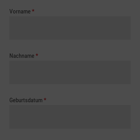
zuständigen Berufsgenossenschaft oder
Vorname
*
Unfallkasse.
Nachname
*
Geburtsdatum
*