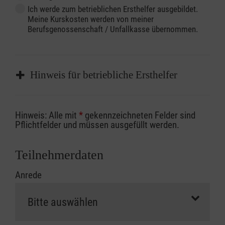
Ich werde zum betrieblichen Ersthelfer ausgebildet.
Meine Kurskosten werden von meiner
Berufsgenossenschaft / Unfallkasse übernommen.
Hinweis für betriebliche Ersthelfer
Sofern Sie ein Kostenübernahmeverfahren
Hinweis: Alle mit
*
gekennzeichneten Felder sind
Ihrer Berufsgenossenschaft / Unfallkasse
Pflichtfelder und müssen ausgefüllt werden.
nutzen, beachten Sie bitte, dass die
Abrechnungsunterlagen spätestens zu
Teilnehmerdaten
Kursbeginn vorliegen müssen. Andernfalls
Anrede
erfolgt eine Abrechnung der vollen Kursgebühr
als Selbstzahler.
Die notwendigen Formulare für die
Kostenübernahme erhalten Sie bei der für Sie