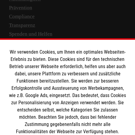
Prävention
Compliance
Transparenz
Spenden und Helfen
Spendenkonto
Wir verwenden Cookies, um Ihnen ein optimales Webseiten-
Empfänger: Malteser Hilfsdienst e.V.
Erlebnis zu bieten. Diese Cookies sind für den technischen
Betrieb unserer Webseite erforderlich, helfen uns aber auch
IBAN: DE10 3706 0120 1201 2000 12
dabei, unsere Plattform zu verbessern und zusätzliche
BIC: GENODED 1PA7
Funktionen bereitzustellen. Sie werden zur besseren
Erfolgskontrolle und Aussteuerung von Werbekampagnen,
wie z.B. Google Ads, eingesetzt. Das bedeutet, dass Cookies
zur Personalisierung von Anzeigen verwendet werden. Sie
entscheiden selbst, welche Kategorien Sie zulassen
möchten. Beachten Sie jedoch, dass bei fehlender
Zustimmung gegebenenfalls nicht mehr alle
Funktionalitäten der Webseite zur Verfügung stehen.