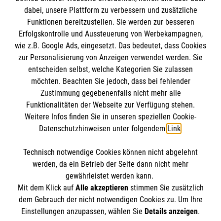
dabei, unsere Plattform zu verbessern und zusätzliche
BIC: GENODED 1PA7
Funktionen bereitzustellen. Sie werden zur besseren
Erfolgskontrolle und Aussteuerung von Werbekampagnen,
wie z.B. Google Ads, eingesetzt. Das bedeutet, dass Cookies
zur Personalisierung von Anzeigen verwendet werden. Sie
entscheiden selbst, welche Kategorien Sie zulassen
möchten. Beachten Sie jedoch, dass bei fehlender
Zustimmung gegebenenfalls nicht mehr alle
Funktionalitäten der Webseite zur Verfügung stehen.
Weitere Infos finden Sie in unseren speziellen Cookie-
Newsletter abonnieren
Datenschutzhinweisen unter folgendem
Link
.
Technisch notwendige Cookies können nicht abgelehnt
Cookies verwalten
|
AGB
|
Impressum
|
Datenschutz
|
werden, da ein Betrieb der Seite dann nicht mehr
Barrierefreiheit
|
Kontakt
|
Sharepoint
|
Mediathek
gewährleistet werden kann.
Mit dem Klick auf
Alle akzeptieren
stimmen Sie zusätzlich
dem Gebrauch der nicht notwendigen Cookies zu. Um Ihre
Einstellungen anzupassen, wählen Sie
Details anzeigen
.