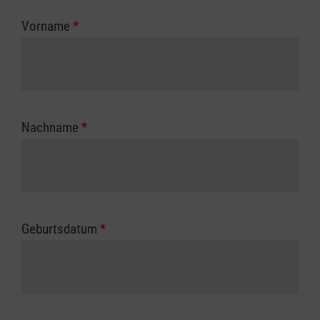
zuständigen Berufsgenossenschaft oder
Vorname
*
Unfallkasse.
Nachname
*
Geburtsdatum
*