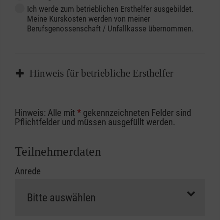
Ich werde zum betrieblichen Ersthelfer ausgebildet.
Meine Kurskosten werden von meiner
Berufsgenossenschaft / Unfallkasse übernommen.
Hinweis für betriebliche Ersthelfer
Sofern Sie ein Kostenübernahmeverfahren
Hinweis: Alle mit
*
gekennzeichneten Felder sind
Ihrer Berufsgenossenschaft / Unfallkasse
Pflichtfelder und müssen ausgefüllt werden.
nutzen, beachten Sie bitte, dass die
Abrechnungsunterlagen spätestens zu
Teilnehmerdaten
Kursbeginn vorliegen müssen. Andernfalls
Anrede
erfolgt eine Abrechnung der vollen Kursgebühr
als Selbstzahler.
Die notwendigen Formulare für die
Kostenübernahme erhalten Sie bei der für Sie