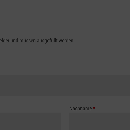
fsgenossenschaft / Unfallkasse nutzen, beachten Sie bitte, da
felder und müssen ausgefüllt werden.
ng der vollen Kursgebühr als Selbstzahler.
me erhalten Sie bei der für Sie zuständigen Berufsgenossensch
Nachname
*