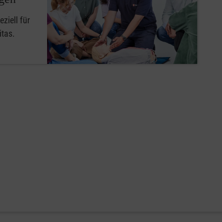
ziell für
itas.