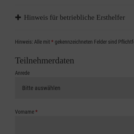
Hinweis für betriebliche Ersthelfer
Sofern Sie ein Kostenübernahmeverfahren Ihrer Beru
Hinweis: Alle mit
*
gekennzeichneten Felder sind Pflicht
vorliegen müssen. Andernfalls erfolgt eine Abrechnu
Die notwendigen Formulare für die Kostenübernah
Teilnehmerdaten
Anrede
Vorname
*