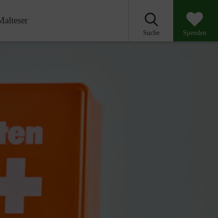
Malteser
Suche
Spenden