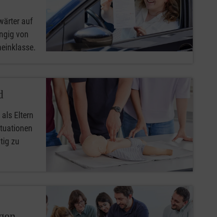
wärter auf
ngig von
heinklasse.
d
 als Eltern
ituationen
tig zu
ngen