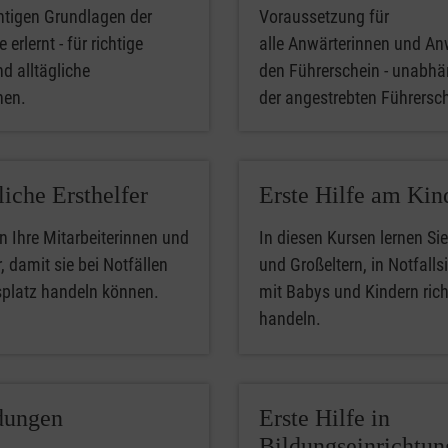
htigen Grundlagen der
Voraussetzung für
 erlernt - für richtige
alle Anwärterinnen und An
nd alltägliche
den Führerschein - unabhä
phen.
der angestrebten Führersc
liche Ersthelfer
Erste Hilfe am Kin
n Ihre Mitarbeiterinnen und
In diesen Kursen lernen Sie
, damit sie bei Notfällen
und Großeltern, in Notfalls
splatz handeln können.
mit Babys und Kindern rich
handeln.
dungen
Erste Hilfe in
Bildungseinrichtu