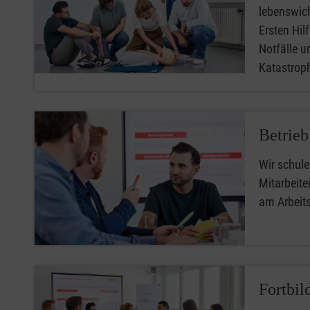
lebenswic
Ersten Hilfe
Notfälle u
Katastro
Betrieb
Wir schule
Mitarbeiter
am Arbeit
Fortbil