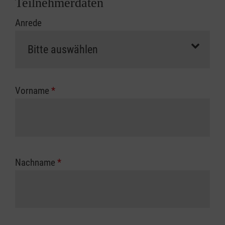
Teilnehmerdaten
Kursbeginn vorliegen müssen. Andernfalls
Anrede
erfolgt eine Abrechnung der vollen Kursgebühr
als Selbstzahler.
Die notwendigen Formulare für die
Kostenübernahme erhalten Sie bei der für Sie
zuständigen Berufsgenossenschaft oder
Vorname
*
Unfallkasse.
Nachname
*