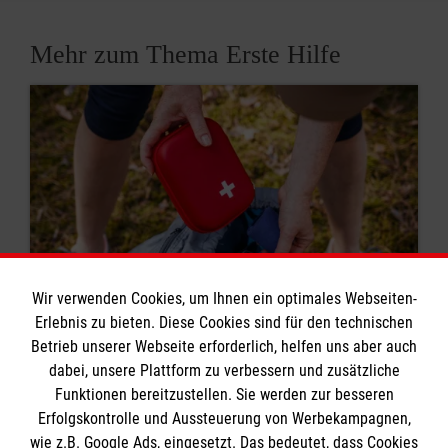
Mehr zum Thema Erste Hilfe
Wir verwenden Cookies, um Ihnen ein optimales Webseiten-
Erlebnis zu bieten. Diese Cookies sind für den technischen
Betrieb unserer Webseite erforderlich, helfen uns aber auch
8 Erste-Hilfe-Mythen
dabei, unsere Plattform zu verbessern und zusätzliche
Funktionen bereitzustellen. Sie werden zur besseren
Rund um das Thema Erste Hilfe kursieren viele
Erfolgskontrolle und Aussteuerung von Werbekampagnen,
Mythen. Was stimmt? Was ist überholt? Wir
wie z.B. Google Ads, eingesetzt. Das bedeutet, dass Cookies