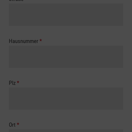
Hausnummer
*
Plz
*
Ort
*