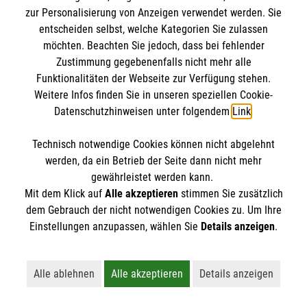
klären auf.
zur Personalisierung von Anzeigen verwendet werden. Sie
entscheiden selbst, welche Kategorien Sie zulassen
möchten. Beachten Sie jedoch, dass bei fehlender
Zustimmung gegebenenfalls nicht mehr alle
Funktionalitäten der Webseite zur Verfügung stehen.
Weitere Infos finden Sie in unseren speziellen Cookie-
Datenschutzhinweisen unter folgendem
Link
.
Technisch notwendige Cookies können nicht abgelehnt
werden, da ein Betrieb der Seite dann nicht mehr
gewährleistet werden kann.
Mit dem Klick auf
Alle akzeptieren
stimmen Sie zusätzlich
dem Gebrauch der nicht notwendigen Cookies zu. Um Ihre
Einstellungen anzupassen, wählen Sie
Details anzeigen
.
Erste Hilfe bei älteren Menschen
Darauf müssen Sie achten, wenn ein älterer
Alle ablehnen
Alle akzeptieren
Details anzeigen
Lehnt alle nicht-essentiellen Cookies ab
Akzeptiert alle Cookies einschließl
Öffnet detaillie
Mensch in Not gerät.