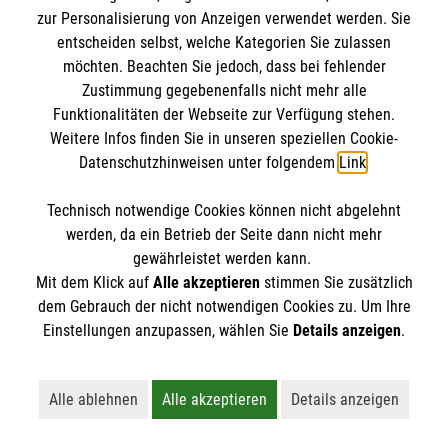
klären auf.
zur Personalisierung von Anzeigen verwendet werden. Sie
entscheiden selbst, welche Kategorien Sie zulassen
möchten. Beachten Sie jedoch, dass bei fehlender
Zustimmung gegebenenfalls nicht mehr alle
Funktionalitäten der Webseite zur Verfügung stehen.
Weitere Infos finden Sie in unseren speziellen Cookie-
Datenschutzhinweisen unter folgendem
Link
.
Technisch notwendige Cookies können nicht abgelehnt
werden, da ein Betrieb der Seite dann nicht mehr
gewährleistet werden kann.
Mit dem Klick auf
Alle akzeptieren
stimmen Sie zusätzlich
dem Gebrauch der nicht notwendigen Cookies zu. Um Ihre
Einstellungen anzupassen, wählen Sie
Details anzeigen
.
Erste Hilfe bei älteren Menschen
Darauf müssen Sie achten, wenn ein älterer
Alle ablehnen
Alle akzeptieren
Details anzeigen
Lehnt alle nicht-essentiellen Cookies ab
Akzeptiert alle Cookies einschließl
Öffnet detaillie
Mensch in Not gerät.