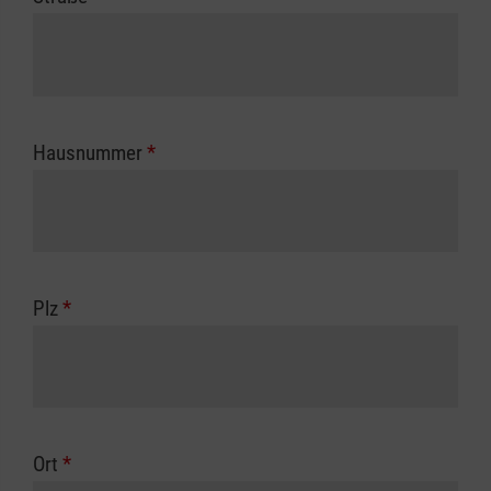
Hausnummer
*
Plz
*
Ort
*