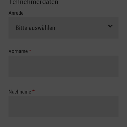
Teilnehmerdaten
Kursbeginn vorliegen müssen. Andernfalls
Anrede
erfolgt eine Abrechnung der vollen Kursgebühr
als Selbstzahler.
Die notwendigen Formulare für die
Kostenübernahme erhalten Sie bei der für Sie
zuständigen Berufsgenossenschaft oder
Vorname
*
Unfallkasse.
Nachname
*