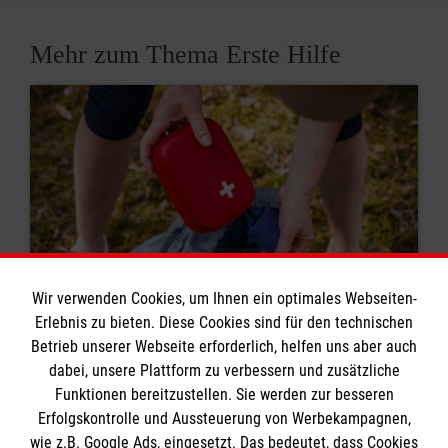
Mehr zum Thema Erste Hilfe
Wir verwenden Cookies, um Ihnen ein optimales Webseiten-
Erlebnis zu bieten. Diese Cookies sind für den technischen
Betrieb unserer Webseite erforderlich, helfen uns aber auch
8 Erste-Hilfe-Mythen
dabei, unsere Plattform zu verbessern und zusätzliche
Funktionen bereitzustellen. Sie werden zur besseren
Rund um das Thema Erste Hilfe kursieren viele
Erfolgskontrolle und Aussteuerung von Werbekampagnen,
Mythen. Was stimmt? Was ist überholt? Wir
wie z.B. Google Ads, eingesetzt. Das bedeutet, dass Cookies