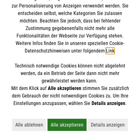
zur Personalisierung von Anzeigen verwendet werden. Sie
entscheiden selbst, welche Kategorien Sie zulassen
möchten. Beachten Sie jedoch, dass bei fehlender
Zustimmung gegebenenfalls nicht mehr alle
Funktionalitäten der Webseite zur Verfügung stehen.
Weitere Infos finden Sie in unseren speziellen Cookie-
Datenschutzhinweisen unter folgendem
Link
.
Technisch notwendige Cookies können nicht abgelehnt
werden, da ein Betrieb der Seite dann nicht mehr
gewährleistet werden kann.
Mit dem Klick auf
Alle akzeptieren
stimmen Sie zusätzlich
Erste Hilfe bei älteren Menschen
dem Gebrauch der nicht notwendigen Cookies zu. Um Ihre
Einstellungen anzupassen, wählen Sie
Details anzeigen
.
Darauf müssen Sie achten, wenn ein älterer
Mensch in Not gerät.
Alle ablehnen
Alle akzeptieren
Details anzeigen
Lehnt alle nicht-essentiellen Cookies ab
Akzeptiert alle Cookies einschließl
Öffnet detaillie