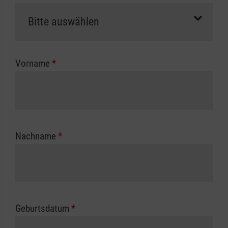
als Selbstzahler.
Die notwendigen Formulare für die
Kostenübernahme erhalten Sie bei der für Sie
zuständigen Berufsgenossenschaft oder
Vorname
*
Unfallkasse.
Nachname
*
Geburtsdatum
*