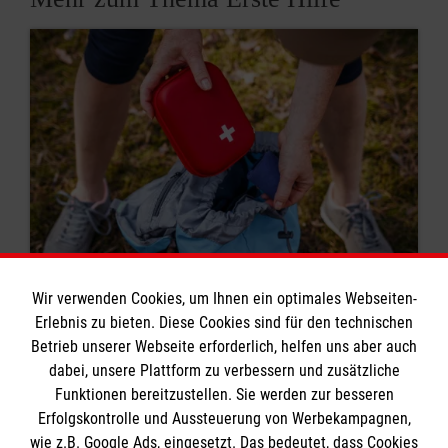
Wir verwenden Cookies, um Ihnen ein optimales Webseiten-
8 Erste-Hilfe-Mythen
Erlebnis zu bieten. Diese Cookies sind für den technischen
Betrieb unserer Webseite erforderlich, helfen uns aber auch
Rund um das Thema Erste Hilfe kursieren viele
dabei, unsere Plattform zu verbessern und zusätzliche
Mythen. Was stimmt? Was ist überholt? Wir
Funktionen bereitzustellen. Sie werden zur besseren
klären auf.
Erfolgskontrolle und Aussteuerung von Werbekampagnen,
wie z.B. Google Ads, eingesetzt. Das bedeutet, dass Cookies