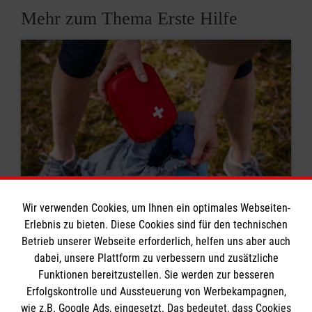
Mehr zum Thema Erste Hilfe
Wir verwenden Cookies, um Ihnen ein optimales Webseiten-
Erlebnis zu bieten. Diese Cookies sind für den technischen
8 Erste-Hilfe-Mythen
Betrieb unserer Webseite erforderlich, helfen uns aber auch
dabei, unsere Plattform zu verbessern und zusätzliche
Rund um das Thema Erste Hilfe kursieren viele
Funktionen bereitzustellen. Sie werden zur besseren
Mythen. Was stimmt? Was ist überholt? Wir
Erfolgskontrolle und Aussteuerung von Werbekampagnen,
klären auf.
wie z.B. Google Ads, eingesetzt. Das bedeutet, dass Cookies