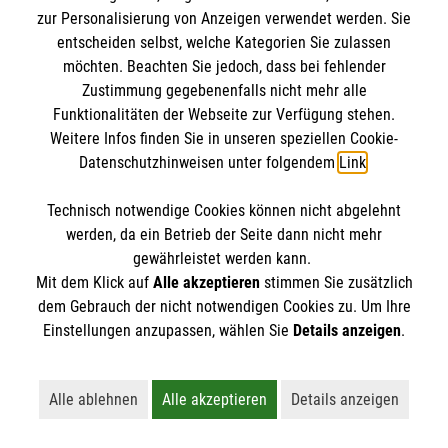
zur Personalisierung von Anzeigen verwendet werden. Sie
entscheiden selbst, welche Kategorien Sie zulassen
möchten. Beachten Sie jedoch, dass bei fehlender
Zustimmung gegebenenfalls nicht mehr alle
Funktionalitäten der Webseite zur Verfügung stehen.
Weitere Infos finden Sie in unseren speziellen Cookie-
Datenschutzhinweisen unter folgendem
Link
.
Technisch notwendige Cookies können nicht abgelehnt
werden, da ein Betrieb der Seite dann nicht mehr
gewährleistet werden kann.
Mit dem Klick auf
Alle akzeptieren
stimmen Sie zusätzlich
dem Gebrauch der nicht notwendigen Cookies zu. Um Ihre
Erste Hilfe bei älteren Menschen
Einstellungen anzupassen, wählen Sie
Details anzeigen
.
Darauf müssen Sie achten, wenn ein älterer
Mensch in Not gerät.
Alle ablehnen
Alle akzeptieren
Details anzeigen
Lehnt alle nicht-essentiellen Cookies ab
Akzeptiert alle Cookies einschließl
Öffnet detaillie