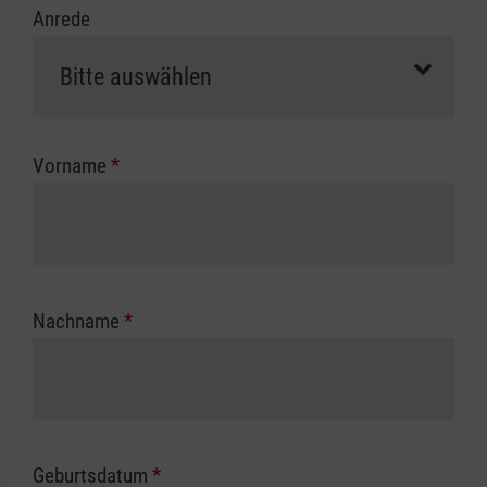
Anrede
erfolgt eine Abrechnung der vollen Kursgebühr
als Selbstzahler.
Die notwendigen Formulare für die
Kostenübernahme erhalten Sie bei der für Sie
zuständigen Berufsgenossenschaft oder
Vorname
*
Unfallkasse.
Nachname
*
Geburtsdatum
*