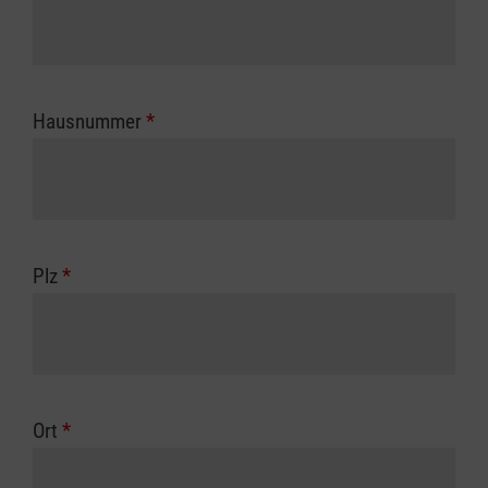
Hausnummer
*
Plz
*
Ort
*