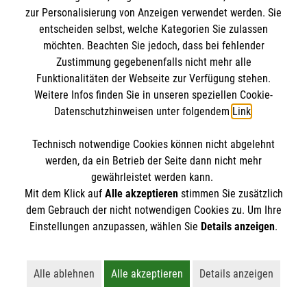
zur Personalisierung von Anzeigen verwendet werden. Sie
entscheiden selbst, welche Kategorien Sie zulassen
möchten. Beachten Sie jedoch, dass bei fehlender
Zustimmung gegebenenfalls nicht mehr alle
Funktionalitäten der Webseite zur Verfügung stehen.
Weitere Infos finden Sie in unseren speziellen Cookie-
Datenschutzhinweisen unter folgendem
Link
.
Technisch notwendige Cookies können nicht abgelehnt
werden, da ein Betrieb der Seite dann nicht mehr
gewährleistet werden kann.
Mit dem Klick auf
Alle akzeptieren
stimmen Sie zusätzlich
dem Gebrauch der nicht notwendigen Cookies zu. Um Ihre
Erste Hilfe bei älteren Menschen
Einstellungen anzupassen, wählen Sie
Details anzeigen
.
Darauf müssen Sie achten, wenn ein älterer
Mensch in Not gerät.
Alle ablehnen
Alle akzeptieren
Details anzeigen
Lehnt alle nicht-essentiellen Cookies ab
Akzeptiert alle Cookies einschließl
Öffnet detaillie