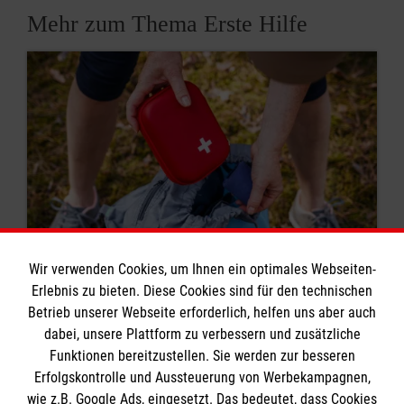
Mehr zum Thema Erste Hilfe
Wir verwenden Cookies, um Ihnen ein optimales Webseiten-
Erlebnis zu bieten. Diese Cookies sind für den technischen
8 Erste-Hilfe-Mythen
Betrieb unserer Webseite erforderlich, helfen uns aber auch
dabei, unsere Plattform zu verbessern und zusätzliche
Rund um das Thema Erste Hilfe kursieren viele
Funktionen bereitzustellen. Sie werden zur besseren
Mythen. Was stimmt? Was ist überholt? Wir
Erfolgskontrolle und Aussteuerung von Werbekampagnen,
klären auf.
wie z.B. Google Ads, eingesetzt. Das bedeutet, dass Cookies