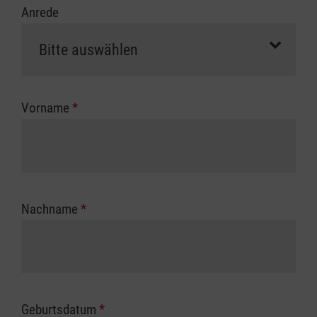
Anrede
erfolgt eine Abrechnung der vollen Kursgebühr
als Selbstzahler.
Die notwendigen Formulare für die
Kostenübernahme erhalten Sie bei der für Sie
zuständigen Berufsgenossenschaft oder
Vorname
*
Unfallkasse.
Nachname
*
Geburtsdatum
*