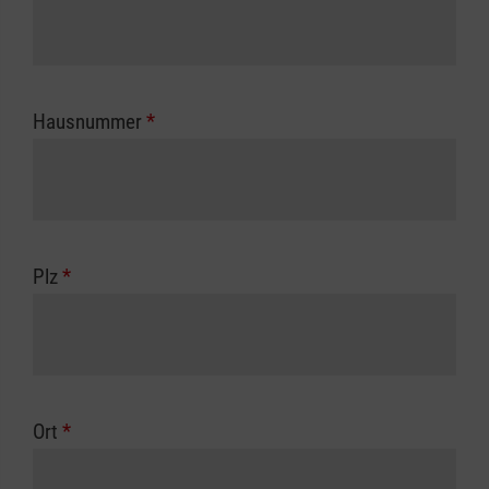
Hausnummer
*
Plz
*
Ort
*