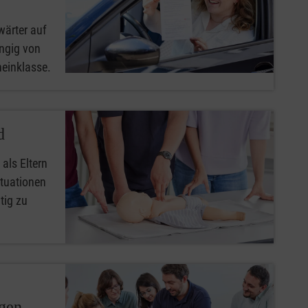
wärter auf
ngig von
heinklasse.
d
 als Eltern
ituationen
tig zu
ngen