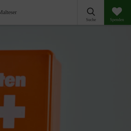
Malteser
Suche
Spenden