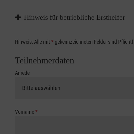
Hinweis für betriebliche Ersthelfer
Sofern Sie ein Kostenübernahmeverfahren Ihrer Beru
Hinweis: Alle mit
*
gekennzeichneten Felder sind Pflicht
vorliegen müssen. Andernfalls erfolgt eine Abrechnu
Die notwendigen Formulare für die Kostenübernah
Teilnehmerdaten
Anrede
Vorname
*