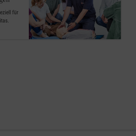
ziell für
itas.