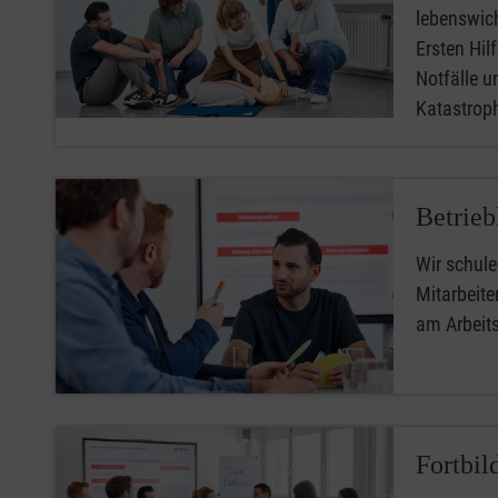
lebenswic
Ersten Hilfe
Notfälle u
Katastro
Betrieb
Wir schule
Mitarbeiter
am Arbeit
Fortbil