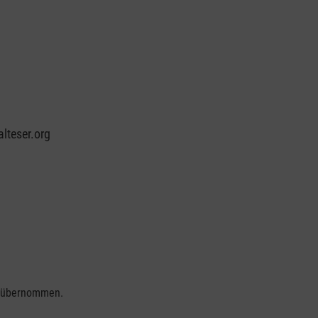
lteser.org
se übernommen.