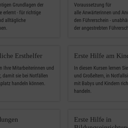
htigen Grundlagen der
Voraussetzung für
 erlernt - für richtige
alle Anwärterinnen und An
nd alltägliche
den Führerschein - unabhä
phen.
der angestrebten Führersc
liche Ersthelfer
Erste Hilfe am Kin
n Ihre Mitarbeiterinnen und
In diesen Kursen lernen Sie
, damit sie bei Notfällen
und Großeltern, in Notfalls
splatz handeln können.
mit Babys und Kindern rich
handeln.
dungen
Erste Hilfe in
Bildungseinrichtu