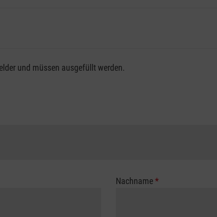
fsgenossenschaft / Unfallkasse nutzen, beachten Sie bitte, da
felder und müssen ausgefüllt werden.
ng der vollen Kursgebühr als Selbstzahler.
me erhalten Sie bei der für Sie zuständigen Berufsgenossensch
Nachname
*