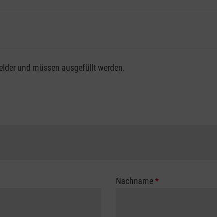
fsgenossenschaft / Unfallkasse nutzen, beachten Sie bitte, da
felder und müssen ausgefüllt werden.
ng der vollen Kursgebühr als Selbstzahler.
me erhalten Sie bei der für Sie zuständigen Berufsgenossensch
Nachname
*