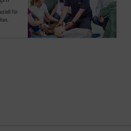
ziell für
itas.