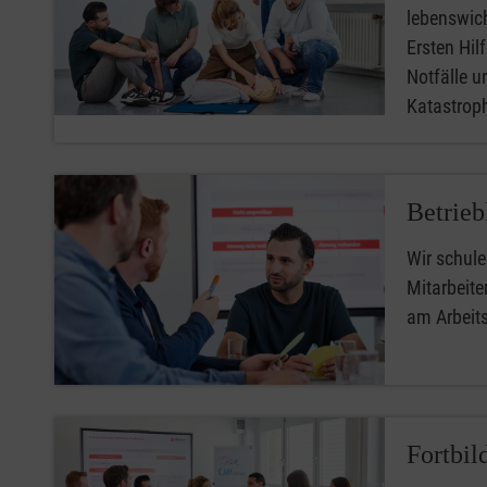
lebenswic
Ersten Hilfe
Notfälle u
Katastro
Betrieb
Wir schule
Mitarbeiter
am Arbeit
Fortbil