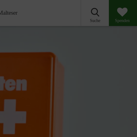
Malteser
Suche
Spenden