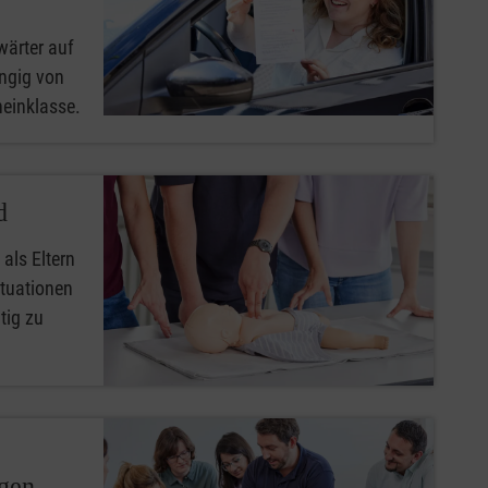
wärter auf
ngig von
heinklasse.
d
 als Eltern
ituationen
tig zu
ngen