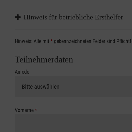
Hinweis für betriebliche Ersthelfer
Sofern Sie ein Kostenübernahmeverfahren Ihrer Beru
Hinweis: Alle mit
*
gekennzeichneten Felder sind Pflicht
vorliegen müssen. Andernfalls erfolgt eine Abrechnu
Die notwendigen Formulare für die Kostenübernah
Teilnehmerdaten
Anrede
Vorname
*