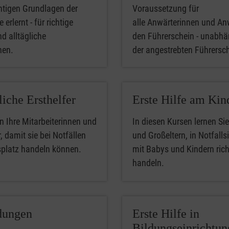
htigen Grundlagen der
Voraussetzung für
 erlernt - für richtige
alle Anwärterinnen und An
nd alltägliche
den Führerschein - unabhä
phen.
der angestrebten Führersc
liche Ersthelfer
Erste Hilfe am Kin
n Ihre Mitarbeiterinnen und
In diesen Kursen lernen Sie
, damit sie bei Notfällen
und Großeltern, in Notfalls
splatz handeln können.
mit Babys und Kindern rich
handeln.
dungen
Erste Hilfe in
Bildungseinrichtu