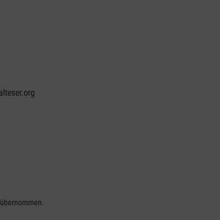
lteser.org
se übernommen.