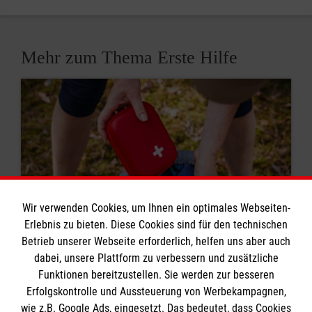
Mehr zum Thema Erste Hilfe
Wir verwenden Cookies, um Ihnen ein optimales Webseiten-
Erlebnis zu bieten. Diese Cookies sind für den technischen
Betrieb unserer Webseite erforderlich, helfen uns aber auch
dabei, unsere Plattform zu verbessern und zusätzliche
8 Erste-Hilfe-Mythen
Funktionen bereitzustellen. Sie werden zur besseren
Erfolgskontrolle und Aussteuerung von Werbekampagnen,
Rund um das Thema Erste Hilfe kursieren viele
wie z.B. Google Ads, eingesetzt. Das bedeutet, dass Cookies