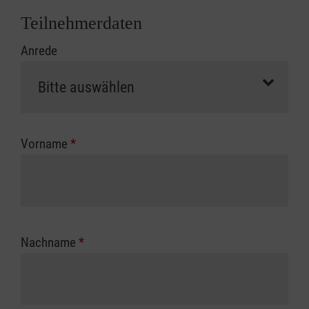
Abrechnungsunterlagen spätestens zu
Teilnehmerdaten
Kursbeginn vorliegen müssen. Andernfalls
Anrede
erfolgt eine Abrechnung der vollen Kursgebühr
als Selbstzahler.
Die notwendigen Formulare für die
Kostenübernahme erhalten Sie bei der für Sie
zuständigen Berufsgenossenschaft oder
Vorname
*
Unfallkasse.
Nachname
*