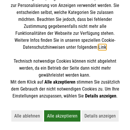
Mythen. Was stimmt? Was ist überholt? Wir
zur Personalisierung von Anzeigen verwendet werden. Sie
klären auf.
entscheiden selbst, welche Kategorien Sie zulassen
möchten. Beachten Sie jedoch, dass bei fehlender
Zustimmung gegebenenfalls nicht mehr alle
Funktionalitäten der Webseite zur Verfügung stehen.
Weitere Infos finden Sie in unseren speziellen Cookie-
Datenschutzhinweisen unter folgendem
Link
.
Technisch notwendige Cookies können nicht abgelehnt
werden, da ein Betrieb der Seite dann nicht mehr
gewährleistet werden kann.
Mit dem Klick auf
Alle akzeptieren
stimmen Sie zusätzlich
dem Gebrauch der nicht notwendigen Cookies zu. Um Ihre
Einstellungen anzupassen, wählen Sie
Details anzeigen
.
Erste Hilfe bei älteren Menschen
Alle ablehnen
Alle akzeptieren
Details anzeigen
Lehnt alle nicht-essentiellen Cookies ab
Akzeptiert alle Cookies einschließl
Öffnet detaillie
Darauf müssen Sie achten, wenn ein älterer