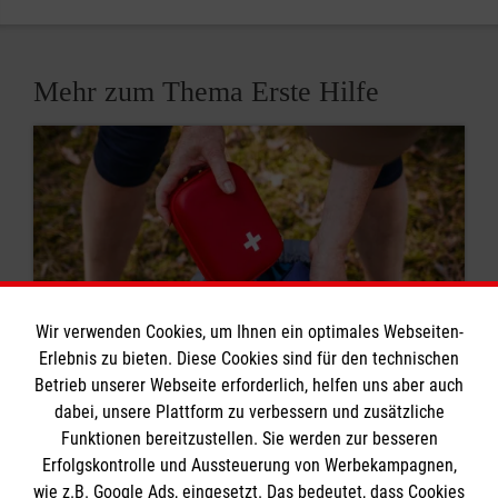
Mehr zum Thema Erste Hilfe
Wir verwenden Cookies, um Ihnen ein optimales Webseiten-
Erlebnis zu bieten. Diese Cookies sind für den technischen
Betrieb unserer Webseite erforderlich, helfen uns aber auch
dabei, unsere Plattform zu verbessern und zusätzliche
8 Erste-Hilfe-Mythen
Funktionen bereitzustellen. Sie werden zur besseren
Erfolgskontrolle und Aussteuerung von Werbekampagnen,
Rund um das Thema Erste Hilfe kursieren viele
wie z.B. Google Ads, eingesetzt. Das bedeutet, dass Cookies