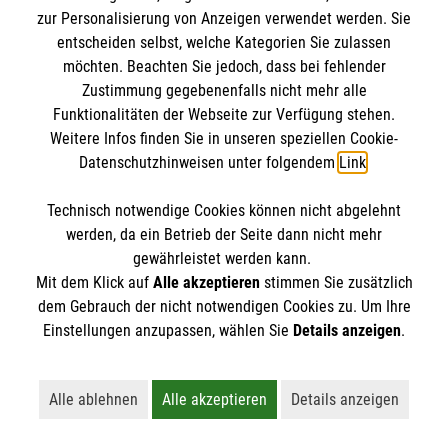
Mythen. Was stimmt? Was ist überholt? Wir
zur Personalisierung von Anzeigen verwendet werden. Sie
klären auf.
entscheiden selbst, welche Kategorien Sie zulassen
möchten. Beachten Sie jedoch, dass bei fehlender
Zustimmung gegebenenfalls nicht mehr alle
Funktionalitäten der Webseite zur Verfügung stehen.
Weitere Infos finden Sie in unseren speziellen Cookie-
Datenschutzhinweisen unter folgendem
Link
.
Technisch notwendige Cookies können nicht abgelehnt
werden, da ein Betrieb der Seite dann nicht mehr
gewährleistet werden kann.
Mit dem Klick auf
Alle akzeptieren
stimmen Sie zusätzlich
dem Gebrauch der nicht notwendigen Cookies zu. Um Ihre
Einstellungen anzupassen, wählen Sie
Details anzeigen
.
Erste Hilfe bei älteren Menschen
Alle ablehnen
Alle akzeptieren
Details anzeigen
Lehnt alle nicht-essentiellen Cookies ab
Akzeptiert alle Cookies einschließl
Öffnet detaillie
Darauf müssen Sie achten, wenn ein älterer