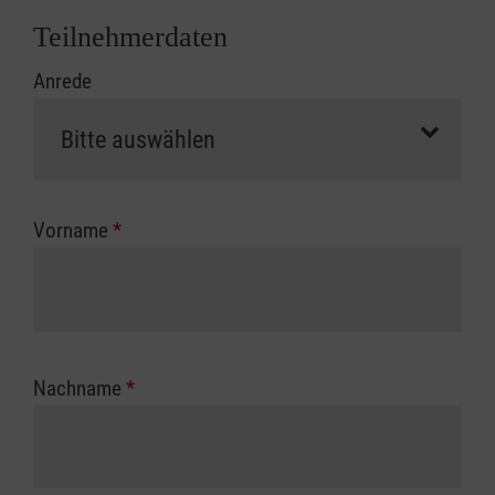
Abrechnungsunterlagen spätestens zu
Teilnehmerdaten
Kursbeginn vorliegen müssen. Andernfalls
Anrede
erfolgt eine Abrechnung der vollen Kursgebühr
als Selbstzahler.
Die notwendigen Formulare für die
Kostenübernahme erhalten Sie bei der für Sie
zuständigen Berufsgenossenschaft oder
Vorname
*
Unfallkasse.
Nachname
*