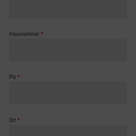
Hausnummer
*
Plz
*
Ort
*