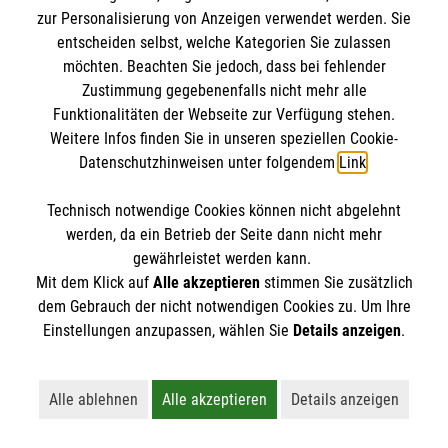
zur Personalisierung von Anzeigen verwendet werden. Sie
entscheiden selbst, welche Kategorien Sie zulassen
möchten. Beachten Sie jedoch, dass bei fehlender
Zustimmung gegebenenfalls nicht mehr alle
Funktionalitäten der Webseite zur Verfügung stehen.
Weitere Infos finden Sie in unseren speziellen Cookie-
Datenschutzhinweisen unter folgendem
Link
.
Erste Hilfe bei älteren Menschen
Darauf müssen Sie achten, wenn ein älterer
Technisch notwendige Cookies können nicht abgelehnt
Mensch in Not gerät.
werden, da ein Betrieb der Seite dann nicht mehr
gewährleistet werden kann.
Mit dem Klick auf
Alle akzeptieren
stimmen Sie zusätzlich
dem Gebrauch der nicht notwendigen Cookies zu. Um Ihre
Einstellungen anzupassen, wählen Sie
Details anzeigen
.
Alle ablehnen
Alle akzeptieren
Details anzeigen
Vielleicht interessiert Sie auch... ?
Lehnt alle nicht-essentiellen Cookies ab
Akzeptiert alle Cookies einschließl
Öffnet detaillie