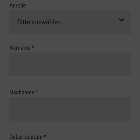
Anrede
erfolgt eine Abrechnung der vollen Kursgebühr
als Selbstzahler.
Die notwendigen Formulare für die
Kostenübernahme erhalten Sie bei der für Sie
zuständigen Berufsgenossenschaft oder
Vorname
*
Unfallkasse.
Nachname
*
Geburtsdatum
*