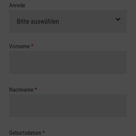
Anrede
erfolgt eine Abrechnung der vollen Kursgebühr
als Selbstzahler.
Die notwendigen Formulare für die
Kostenübernahme erhalten Sie bei der für Sie
zuständigen Berufsgenossenschaft oder
Vorname
*
Unfallkasse.
Nachname
*
Geburtsdatum
*