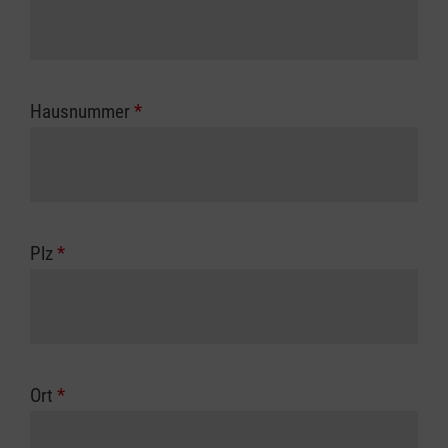
Hausnummer
*
Plz
*
Ort
*