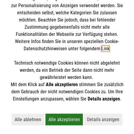
zur Personalisierung von Anzeigen verwendet werden. Sie
entscheiden selbst, welche Kategorien Sie zulassen
möchten. Beachten Sie jedoch, dass bei fehlender
Zustimmung gegebenenfalls nicht mehr alle
Funktionalitäten der Webseite zur Verfügung stehen.
Weitere Infos finden Sie in unseren speziellen Cookie-
Datenschutzhinweisen unter folgendem
Link
.
Erste Hilfe bei älteren Menschen
Darauf müssen Sie achten, wenn ein älterer
Technisch notwendige Cookies können nicht abgelehnt
Mensch in Not gerät.
werden, da ein Betrieb der Seite dann nicht mehr
gewährleistet werden kann.
Mit dem Klick auf
Alle akzeptieren
stimmen Sie zusätzlich
dem Gebrauch der nicht notwendigen Cookies zu. Um Ihre
Einstellungen anzupassen, wählen Sie
Details anzeigen
.
Alle ablehnen
Alle akzeptieren
Details anzeigen
Vielleicht interessiert Sie auch... ?
Lehnt alle nicht-essentiellen Cookies ab
Akzeptiert alle Cookies einschließl
Öffnet detaillie