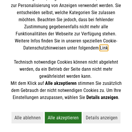
zur Personalisierung von Anzeigen verwendet werden. Sie
entscheiden selbst, welche Kategorien Sie zulassen
möchten. Beachten Sie jedoch, dass bei fehlender
Zustimmung gegebenenfalls nicht mehr alle
Funktionalitäten der Webseite zur Verfügung stehen.
Weitere Infos finden Sie in unseren speziellen Cookie-
Datenschutzhinweisen unter folgendem
Link
.
Erste Hilfe bei älteren Menschen
Darauf müssen Sie achten, wenn ein älterer
Technisch notwendige Cookies können nicht abgelehnt
Mensch in Not gerät.
werden, da ein Betrieb der Seite dann nicht mehr
gewährleistet werden kann.
Mit dem Klick auf
Alle akzeptieren
stimmen Sie zusätzlich
dem Gebrauch der nicht notwendigen Cookies zu. Um Ihre
Einstellungen anzupassen, wählen Sie
Details anzeigen
.
Alle ablehnen
Alle akzeptieren
Details anzeigen
Vielleicht interessiert Sie auch... ?
Lehnt alle nicht-essentiellen Cookies ab
Akzeptiert alle Cookies einschließl
Öffnet detaillie