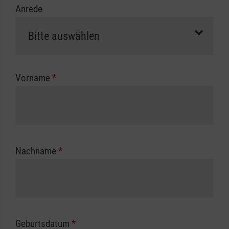
Anrede
erfolgt eine Abrechnung der vollen Kursgebühr
als Selbstzahler.
Die notwendigen Formulare für die
Kostenübernahme erhalten Sie bei der für Sie
zuständigen Berufsgenossenschaft oder
Vorname
*
Unfallkasse.
Nachname
*
Geburtsdatum
*