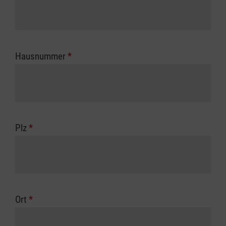
Hausnummer
*
Plz
*
Ort
*