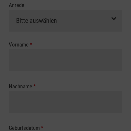
Anrede
erfolgt eine Abrechnung der vollen Kursgebühr
als Selbstzahler.
Die notwendigen Formulare für die
Kostenübernahme erhalten Sie bei der für Sie
zuständigen Berufsgenossenschaft oder
Vorname
*
Unfallkasse.
Nachname
*
Geburtsdatum
*