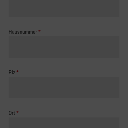
Hausnummer
*
Plz
*
Ort
*