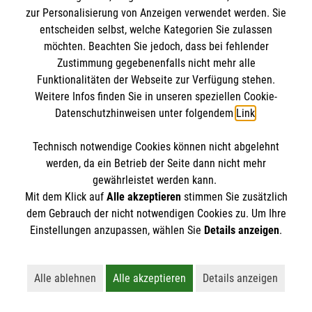
zur Personalisierung von Anzeigen verwendet werden. Sie
entscheiden selbst, welche Kategorien Sie zulassen
möchten. Beachten Sie jedoch, dass bei fehlender
Zustimmung gegebenenfalls nicht mehr alle
Funktionalitäten der Webseite zur Verfügung stehen.
Weitere Infos finden Sie in unseren speziellen Cookie-
Datenschutzhinweisen unter folgendem
Link
.
Erste Hilfe bei älteren Menschen
Darauf müssen Sie achten, wenn ein älterer
Technisch notwendige Cookies können nicht abgelehnt
Mensch in Not gerät.
werden, da ein Betrieb der Seite dann nicht mehr
gewährleistet werden kann.
Mit dem Klick auf
Alle akzeptieren
stimmen Sie zusätzlich
dem Gebrauch der nicht notwendigen Cookies zu. Um Ihre
Einstellungen anzupassen, wählen Sie
Details anzeigen
.
Alle ablehnen
Alle akzeptieren
Details anzeigen
Vielleicht interessiert Sie auch... ?
Lehnt alle nicht-essentiellen Cookies ab
Akzeptiert alle Cookies einschließl
Öffnet detaillie