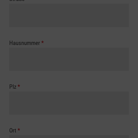
Hausnummer
*
Plz
*
Ort
*