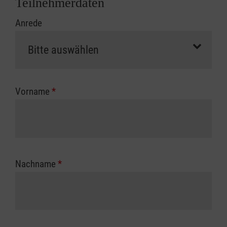
Teilnehmerdaten
Kursbeginn vorliegen müssen. Andernfalls
Anrede
erfolgt eine Abrechnung der vollen Kursgebühr
als Selbstzahler.
Die notwendigen Formulare für die
Kostenübernahme erhalten Sie bei der für Sie
zuständigen Berufsgenossenschaft oder
Vorname
*
Unfallkasse.
Nachname
*