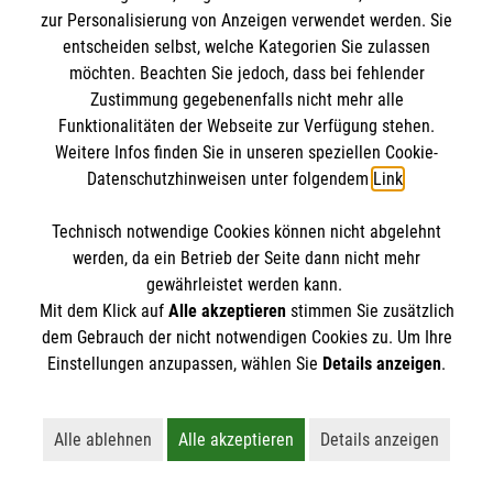
zur Personalisierung von Anzeigen verwendet werden. Sie
entscheiden selbst, welche Kategorien Sie zulassen
möchten. Beachten Sie jedoch, dass bei fehlender
Zustimmung gegebenenfalls nicht mehr alle
Funktionalitäten der Webseite zur Verfügung stehen.
Weitere Infos finden Sie in unseren speziellen Cookie-
Datenschutzhinweisen unter folgendem
Link
.
Erste Hilfe bei älteren Menschen
Technisch notwendige Cookies können nicht abgelehnt
Darauf müssen Sie achten, wenn ein älterer
werden, da ein Betrieb der Seite dann nicht mehr
gewährleistet werden kann.
Mensch in Not gerät.
Mit dem Klick auf
Alle akzeptieren
stimmen Sie zusätzlich
dem Gebrauch der nicht notwendigen Cookies zu. Um Ihre
Einstellungen anzupassen, wählen Sie
Details anzeigen
.
Alle ablehnen
Alle akzeptieren
Details anzeigen
Lehnt alle nicht-essentiellen Cookies ab
Akzeptiert alle Cookies einschließl
Öffnet detaillie
Vielleicht interessiert Sie auch... ?