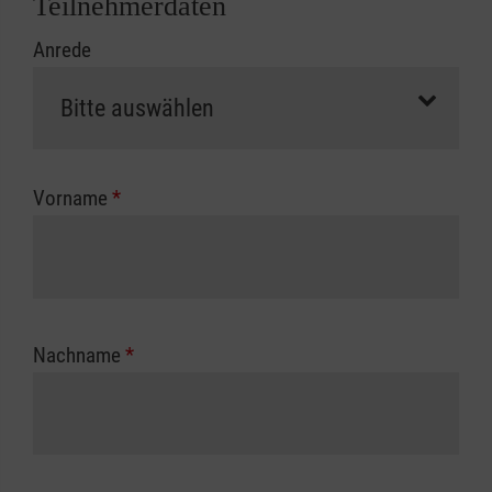
Teilnehmerdaten
Kursbeginn vorliegen müssen. Andernfalls
Anrede
erfolgt eine Abrechnung der vollen Kursgebühr
als Selbstzahler.
Die notwendigen Formulare für die
Kostenübernahme erhalten Sie bei der für Sie
zuständigen Berufsgenossenschaft oder
Vorname
*
Unfallkasse.
Nachname
*