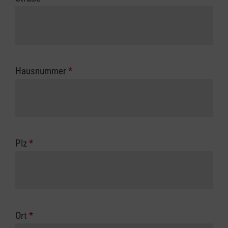
Hausnummer
*
Plz
*
Ort
*