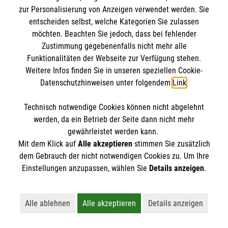
zur Personalisierung von Anzeigen verwendet werden. Sie
entscheiden selbst, welche Kategorien Sie zulassen
möchten. Beachten Sie jedoch, dass bei fehlender
Zustimmung gegebenenfalls nicht mehr alle
Funktionalitäten der Webseite zur Verfügung stehen.
Weitere Infos finden Sie in unseren speziellen Cookie-
Datenschutzhinweisen unter folgendem
Link
.
Erste Hilfe bei älteren Menschen
Technisch notwendige Cookies können nicht abgelehnt
Darauf müssen Sie achten, wenn ein älterer
werden, da ein Betrieb der Seite dann nicht mehr
gewährleistet werden kann.
Mensch in Not gerät.
Mit dem Klick auf
Alle akzeptieren
stimmen Sie zusätzlich
dem Gebrauch der nicht notwendigen Cookies zu. Um Ihre
Einstellungen anzupassen, wählen Sie
Details anzeigen
.
Alle ablehnen
Alle akzeptieren
Details anzeigen
Lehnt alle nicht-essentiellen Cookies ab
Akzeptiert alle Cookies einschließl
Öffnet detaillie
Vielleicht interessiert Sie auch... ?